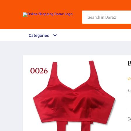
Categories
B
B
C