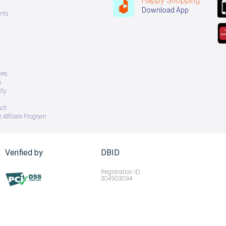
Happy Shopping
Download App
nts
ves
s
ity
uct
 Affiliate Program
Verified by
DBID
Registration ID :
304903094