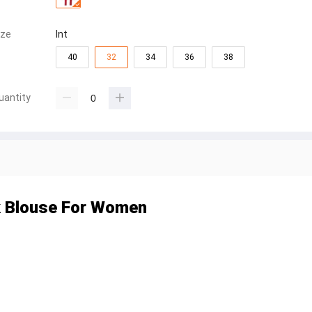
ize
Int
40
32
34
36
38
uantity
ck Blouse For Women