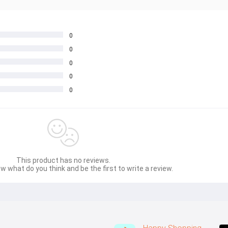
0
0
0
0
0
This product has no reviews.
w what do you think and be the first to write a review.