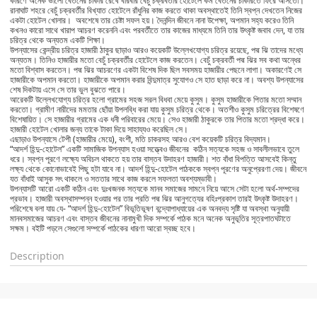
কারণে অনেক ভালো বেতনের চাকরি রেখে বারবার বেচুঁ চক্রবর্তীর হোটেলে কম বেতনের চাকরিতে ফিরে আসতো।
রানাঘাট শহরে বেচুঁ চক্রবর্তীর বিখ্যাত হোটেলে রাঁধুনির কাজ করতে থাকা অবস্থাতেই তিনি স্বপ্ন দেখতেন নিজের
একটা হোটেল খোলার। অবশেষে তার চেষ্টা সফল হয়। দৈনন্দিন জীবনে নানা উপেক্ষা, অপমান সহ্য করেও তিনি
কখনও কারো সাথে খারাপ আচরণ করেননি এবং পরবর্তীতে তার কাজের মাধ্যমে তিনি তার উৎকৃষ্ট জবাব দেন, যা তার
চরিত্র থেকে অন্যতম একটি শিক্ষা।
উপন্যাসের কেন্দ্রীয় চরিত্র হাজারী ঠাকুর ছাড়াও আরও কয়েকটি উল্লেখযোগ্য চরিত্র রয়েছে, পদ্ম ঝি তাদের মধ্যে
অন্যতম। তিনিও হাজারীর মতো বেচুঁ চক্রবর্তীর হোটেলে কাজ করতেন। বেচুঁ চক্রবর্তী পদ্ম ঝির সব কথা অন্ধের
মতো বিশ্বাস করতেন। পদ্ম ঝির আচরণের একটা বিশেষ দিক ছিল সবসময় হাজারীর পেছনে লাগা। অকারণেই সে
হাজারীকে অপমান করতো। হাজারীকে অপমান করার বিন্দুমাত্র সুযোগও সে হাত ছাড়া করে না। অবশ্য উপন্যাসের
শেষ দিকটায় এসে সে তার ভুল বুঝতে পারে।
আরেকটি উল্লেখযোগ্য চরিত্র হলো গ্রামের সহজ সরল বিধবা মেয়ে কুসুম। কুসুম হাজারীকে পিতার মতো সম্মান
করতো। গ্রামীণ নারীদের মমতার ছোঁয়া উপলব্ধি করা যায় কুসুম চরিত্র থেকে। অতশীও কুসুম চরিত্রের বিশেষণে
বিশেষায়িত। সে হাজারীর গ্রামের এক ধনী পরিবারের মেয়ে। সেও হাজারী ঠাকুরকে তার পিতার মতো শ্রদ্ধা করে।
হাজারী হোটেল খোলার জন্য তাকে টাকা দিয়ে সাহায্যও করেছিল সে।
এছাড়াও উপন্যাসে টেপী (হাজারীর মেয়ে), বংশী, মতি চাকরসহ আরও বেশ কয়েকটি চরিত্র বিদ্যমান।
“আদর্শ হিন্দু-হোটেল” একটি সামাজিক উপন্যাস হওয়া সত্ত্বেও জীবনের কঠিন সত্যকে সহজ ও সাবলীলভাবে তুলে
ধরে। স্বপ্ন পূরণে লক্ষ্যে অবিচল থাকতে হয় তার বাস্তব উদাহরণ হাজারী। শত বাঁধা বিপত্তি আসবেই কিন্তু
লক্ষ্য থেকে কোনোভাবেই পিছু হটা যাবে না। আদর্শ হিন্দু-হোটেল পাঠককে স্বপ্ন পূরণের অনুপ্রেরণা দেয়। জীবনে
যত বাঁধাই আসুক সৎ থাকলে ও সততার সাথে কাজ করলে সফলতা অবশ্যম্ভাবী।
উপন্যাসটি আরো একটি কঠিন এবং দুঃখজনক সত্যকে মানব সমাজের সামনে নিয়ে আসে সেটা হলো অর্থ-সম্পদের
প্রভাব। হাজারী অবস্থাসম্পন্ন হওয়ার পর তার প্রতি পদ্ম ঝির আনুগত্যের বহিঃপ্রকাশ তারই উৎকৃষ্ট উদাহরণ।
পরিশেষে বলা যায় যে- “আদর্শ হিন্দু-হোটেল” বিভূতিভূষণ বন্দ্যোপাধ্যায়ের এক অনবদ্য সৃষ্টি যা অবস্থা অনুযায়ী
মানবসমাজের আচরণ এবং বাস্তব জীবনের নানামুখী দিক সম্পর্কে পাঠক মনে অনেক অনুভূতির সূত্রপাতঘটাতে
সক্ষম। বইটি পড়লে সেগুলো সম্পর্কে পাঠকের ধারণা আরো স্বচ্ছ হবে।
Description