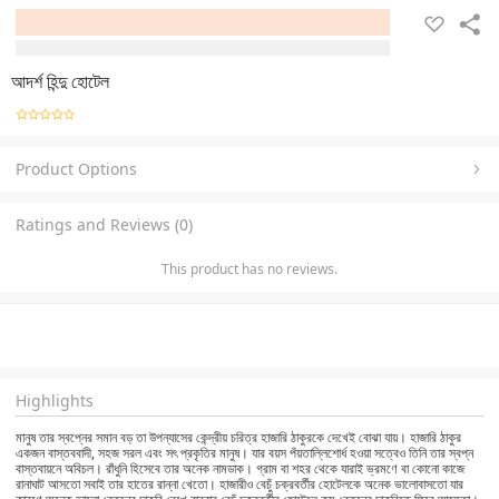
আদর্শ হিন্দু হোটেল
Product Options
Ratings and Reviews (0)
This product has no reviews.
Highlights
মানুষ তার স্বপ্নের সমান বড় তা উপন্যাসের কেন্দ্রীয় চরিত্র হাজারি ঠাকুরকে দেখেই বোঝা যায়। হাজারি ঠাকুর
একজন বাস্তববাদী, সহজ সরল এবং সৎ প্রকৃতির মানুষ। যার বয়স পঁয়তাল্লিশোর্ধ হওয়া সত্বেও তিনি তার স্বপ্ন
বাস্তবায়নে অবিচল। রাঁধুনি হিসেবে তার অনেক নামডাক। গ্রাম বা শহর থেকে যারাই ভ্রমণে বা কোনো কাজে
রানাঘাট আসতো সবাই তার হাতের রান্না খেতো। হাজারীও বেচুঁ চক্রবর্তীর হোটেলকে অনেক ভালোবাসতো যার