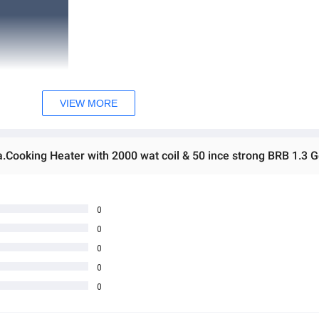
VIEW MORE
a.Cooking Heater with 2000 wat coil & 50 ince strong BRB 1.3 G
0
0
0
0
0