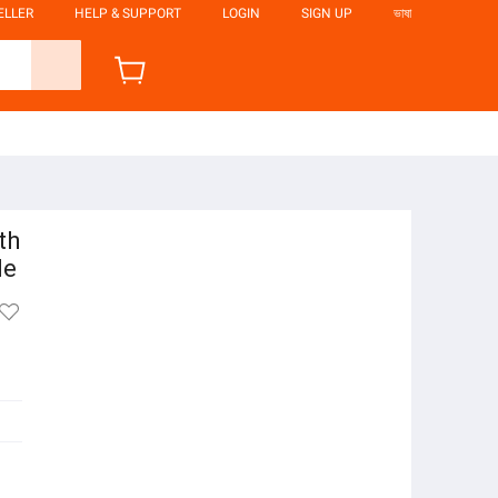
ELLER
HELP & SUPPORT
LOGIN
SIGN UP
ভাষা
th
le