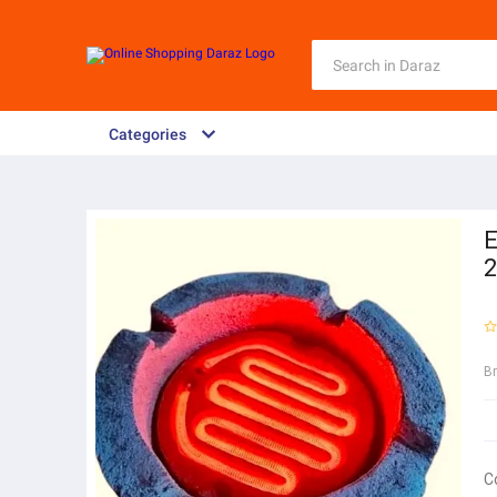
Categories
E
2
B
C