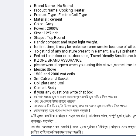
Brand Name : No Brand 
Product Name: Cooking Heater
Product Type : Electric Coil Type
Material : cement
Color : Gray
Power : 2000W
Size : 12*7inch
Shape : Top Round
Handy compact and super light weight.
for first time, it may be realease some smoke because of oil,bu
To get rid of any moisture present in element, always prehea
Perfect for indoor or outdoor use , Travel friendly &multifuncti
K ZONE BRAND ASSURANCE
please wear sleepers when you using this stove ,some time its
Electric Stove
1500 and 2000 wat coils
3m Cable and Socket
Coil plate and Coil
Cement Body
If your any questions write chat box
যে কোন ধরনের চুলা বা রান্না করার জন্য সহজেই চুলা বানিয়ে নিতে পারবেন
এবং যে কোনো হিটার বানাতে পারবেন
কয়েলের ২ দিক দিয়ে ২ টা ফিলাগ আছে যাতে যে কোনো ক্যাবল লাগিয়ে নিতে পারেন
কোন সমস্যা হলে শপে এস‌এম‌এস করুন ধন্যবাদ |
এটি মূলত কম টাকায় রান্নার সহজ সমাধান। আমাদের কাছে সম্পুর্ণ চুলা ছাড়াও চু
ব্যবহার- সতর্কতা _
সতর্কতা অবলম্বন করা জরুরি।ভেজা হাতে ব্যাবহার নিষিদ্ধ। রান্নার সময় লক্ষ্
চালিত তাই সতর্ক অবলম্বন করা জরুরি।