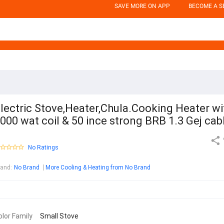
SAVE MORE ON APP
BECOME A S
lectric Stove,Heater,Chula.Cooking Heater wi
000 wat coil & 50 ince strong BRB 1.3 Gej cab
No Ratings
rand
:
No Brand
More Cooling & Heating from No Brand
olor Family
Small Stove