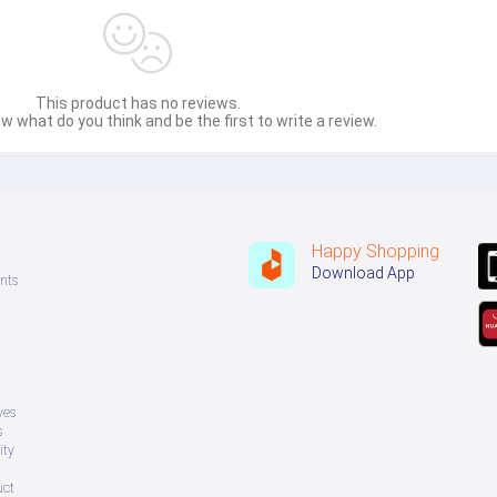
This product has no reviews.
w what do you think and be the first to write a review.
Happy Shopping
Download App
nts
ves
s
ity
uct