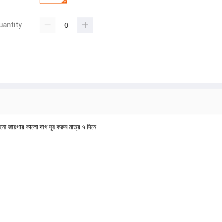
uantity
োনো জায়গার কালো দাগ দূর করুন মাত্র ৭ দিনে