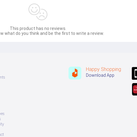
This product has no reviews.
w what do you think and be the first to write a review.
Happy Shopping
Download App
nts
ves
s
ity
uct