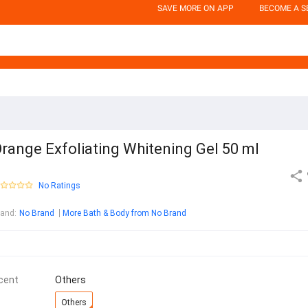
SAVE MORE ON APP
BECOME A S
range Exfoliating Whitening Gel 50 ml
No Ratings
rand
:
No Brand
More Bath & Body from No Brand
cent
Others
Others