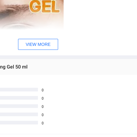
VIEW MORE
ing Gel 50 ml
0
0
0
0
0