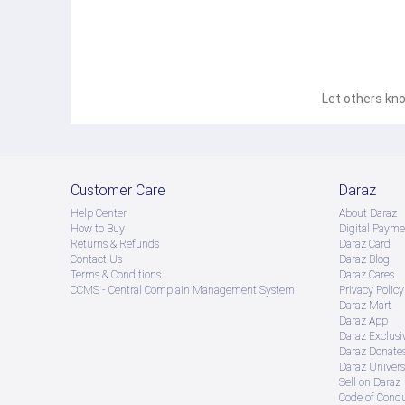
Let others kno
Customer Care
Daraz
Help Center
About Daraz
How to Buy
Digital Payme
Returns & Refunds
Daraz Card
Contact Us
Daraz Blog
Terms & Conditions
Daraz Cares
CCMS - Central Complain Management System
Privacy Policy
Daraz Mart
Daraz App
Daraz Exclusi
Daraz Donate
Daraz Univers
Sell on Daraz
Code of Cond