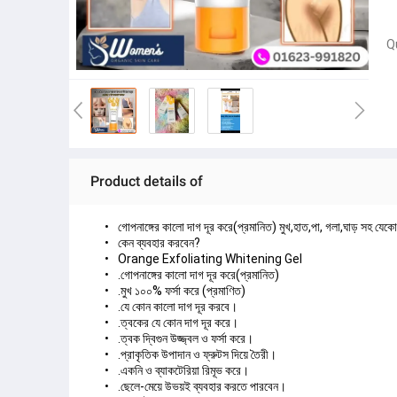
Q
Product details of
গোপনাঙ্গের কালো দাগ দূর করে(প্রমানিত) মুখ,হাত,পা, গলা,ঘাড় সহ যেক
কেন ব্যবহার করবেন?
Orange Exfoliating Whitening Gel
.গোপনাঙ্গের কালো দাগ দূর করে(প্রমানিত)
.মুখ ১০০% ফর্সা করে (প্রমাণিত)
.যে কোন কালো দাগ দূর করবে।
.ত্বকের যে কোন দাগ দূর করে।
.ত্বক দ্বিগুন উজ্জ্বল ও ফর্সা করে।
.প্রাকৃতিক উপাদান ও ফ্রুটস দিয়ে তৈরী।
.একনি ও ব্যাকটেরিয়া রিমূভ করে।
.ছেলে-মেয়ে উভয়ই ব্যবহার করতে পারবেন।