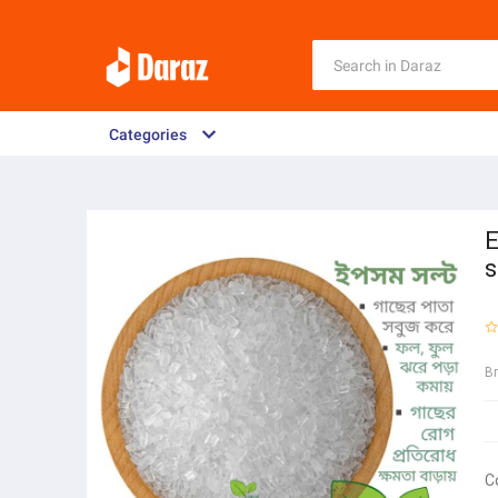
Categories
E
s
B
C