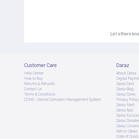
Let others kno
Customer Care
Daraz
Help Center
About Daraz
How to Buy
Digital Payme
Returns & Refunds
Daraz Card
Contact Us
Daraz Blog
Terms & Conditions
Daraz Cares
CCMS - Central Complain Management System
Privacy Policy
Daraz Mart
Daraz App
Daraz Exclusi
Daraz Donate
Daraz Univers
Sell on Daraz
Code of Cond