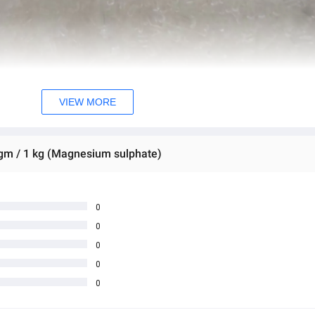
VIEW MORE
 gm / 1 kg (Magnesium sulphate)
0
0
0
0
0