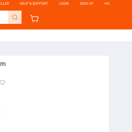
ELLER
HELP & SUPPORT
LOGIN
SIGN UP
ভাষা
um