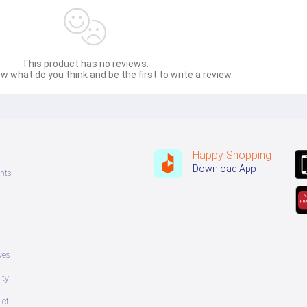
This product has no reviews.
w what do you think and be the first to write a review.
Happy Shopping
Download App
nts
ves
s
ity
uct