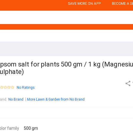
SAVE MORE ON APP
BECOME A S
psom salt for plants 500 gm / 1 kg (Magnesi
ulphate)
No Ratings
rand
:
No Brand
More Lawn & Garden from No Brand
olor family
500 gm