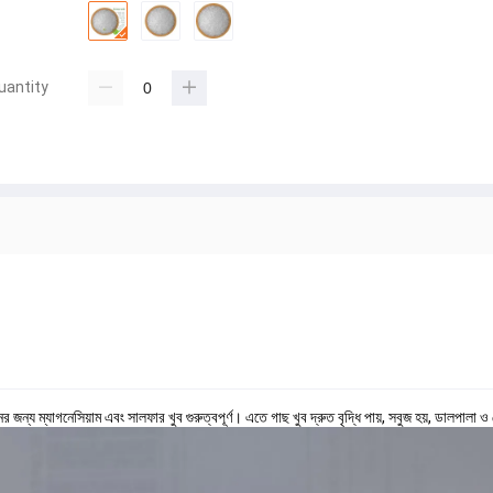
uantity
জন্য ম্যাগনেসিয়াম এবং সালফার খুব গুরুত্বপূর্ণ। এতে গাছ খুব দ্রুত বৃদ্ধি পায়, সবুজ হয়, ডালপালা ও