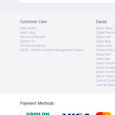
Customer Care
Daraz
Help Center
About Daraz
How to Buy
Digital Payme
Returns & Refunds
Daraz Card
Contact Us
Daraz Blog
Terms & Conditions
Daraz Cares
CCMS - Central Complain Management System
Privacy Policy
Daraz Mart
Daraz App
Daraz Exclusi
Daraz Donate
Daraz Univers
Sell on Daraz
Code of Cond
Join the Daraz
Payment Methods