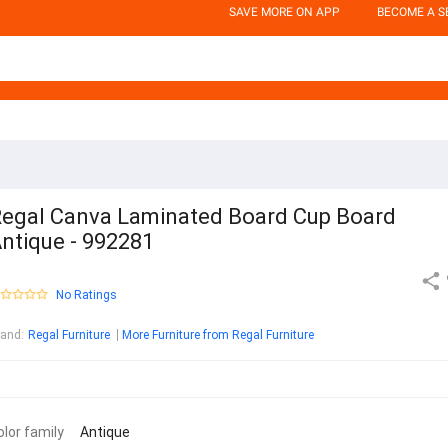
SAVE MORE ON APP
BECOME A S
egal Canva Laminated Board Cup Board
ntique - 992281
No Ratings
rand
:
Regal Furniture
More Furniture from Regal Furniture
olor family
Antique