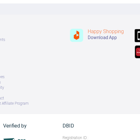
Happy Shopping
Download App
nts
ves
s
ity
uct
 Affiliate Program
Verified by
DBID
Registration ID :