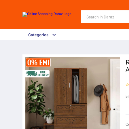
Categories
R
A
B
C