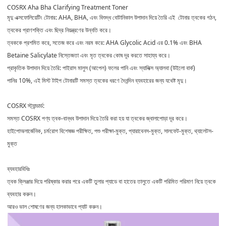
COSRX Aha Bha Clarifying Treatment Toner
মৃদু এক্সফোলিয়েটিং টোনার: AHA, BHA, এবং বিশুদ্ধ বোটানিকাল উপাদান দিয়ে তৈরি এই টোনার ত্বকের গঠন,
ত্বকের প্রাণশক্তি এবং ছিদ্র নিয়ন্ত্রণের উন্নতি করে।
ত্বককে প্রশমিত করে, সতেজ করে এবং নরম করে: AHA Glycolic Acid এর 0.1% এবং BHA
Betaine Salicylate নিস্তেজতা এবং মৃত ত্বকের কোষ দূর করতে সাহায্য করে।
প্রাকৃতিক উপাদান দিয়ে তৈরি: পাইরাস মালুস (আপেল) ফলের পানি এবং স্যালিক্স অ্যালবা (উইলো বার্ক)
পানির 10%, এই মিস্ট টাইপ টোনারটি সমস্ত ত্বকের ধরণে দৈনন্দিন ব্যবহারের জন্য যথেষ্ট মৃদু।
COSRX স্ট্যান্ডার্ড:
সমস্ত COSRX পণ্য ত্বক-বান্ধব উপাদান দিয়ে তৈরি করা হয় যা ত্বকের জ্বালাপোড়া দূর করে।
হাইপোঅলার্জেনিক, চর্মরোগ বিশেষজ্ঞ পরীক্ষিত, পশু পরীক্ষা-মুক্ত, প্যারাবেনস-মুক্ত, সালফেট-মুক্ত, থ্যালেটস-
মুক্ত
ব্যবহারবিধিঃ
ত্বক ক্লিঞ্জার দিয়ে পরিষ্কার করার পরে একটি তুলার প্যাডে বা হাতের তালুতে একটি পরিমিত পরিমাণ নিয়ে ত্বকে
ব্যবহার করুন।
আরও ভাল শোষণের জন্য হালকাভাবে প্যাট করুন।