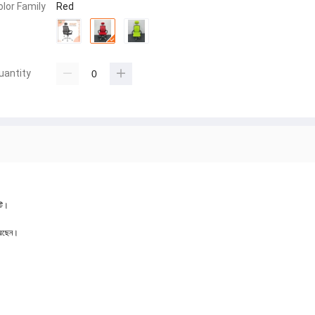
olor Family
Red
uantity
ি।

েছেন।
