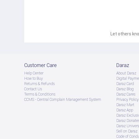
Let others kno
Customer Care
Daraz
Help Center
About Daraz
How to Buy
Digital Payme
Returns & Refunds
Daraz Card
Contact Us
Daraz Blog
Terms & Conditions
Daraz Cares
CCMS - Central Complain Management System
Privacy Policy
Daraz Mart
Daraz App
Daraz Exclusi
Daraz Donate
Daraz Univers
Sell on Daraz
Code of Cond