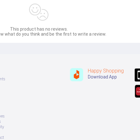
This product has no reviews.
w what do you think and be the first to write a review.
Happy Shopping
Download App
nts
ves
s
ity
uct