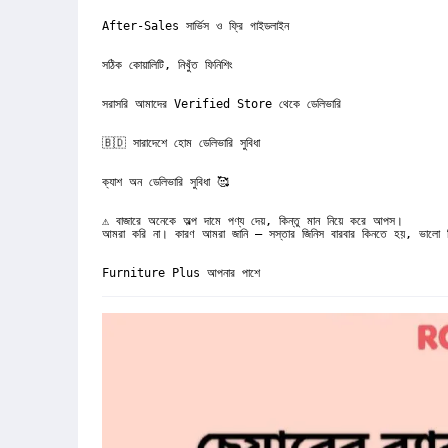
After-Sales সার্ভিস ও ফ্রি গাইডলাইন

সঠিক কোয়ালিটি, নিখুঁত ফিনিশিং

সরাসরি আমাদের Verified Store থেকে ডেলিভারি

🇧🇩 সারাদেশে হোম ডেলিভারি সুবিধা 

ক্যাশ অন ডেলিভারি সুবিধা 🥰

⚠️ বাজারে অনেকে অল্প দামে পণ্য দেয়, কিন্তু মান নিয়ে করে আপস।

আমরা করি না। কারণ আমরা জানি – সস্তার জিনিস বারবার কিনতে হয়, ভালো জি
Furniture Plus আপনার পাশে