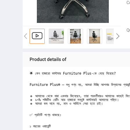
C
Q
Product details of
🌟 কেন হাজারো কাস্টমার Furniture Plus-কে বেছে নিয়েছে?

Furniture Plus® — শুধু পণ্য নয়, আমরা দিচ্ছি আপনার বিশ্বাসের গ্যারান্ট
🔹 আমাদের থেকে যারা একবার কিনেছেন, তারা পরবর্তীবারও আমাদের কাছেই ফির
🔹 ৯৭% পজিটিভ রেটিং আর হাজারো সন্তুষ্ট কাস্টমারই আমাদের শক্তি।

🔹 আমরা কম দামে নয়, মান ও সার্ভিসে সেরা হতে চাই।

✅ প্রতিটি পণ্যে থাকছে:

১ বছরের ওয়ারেন্টি 
