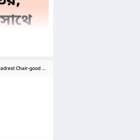
Ratings & Reviews of (FP-M-23-) Executive office chair / original China V-mash Black /1 years warranty/with Headrest Chair-good quality