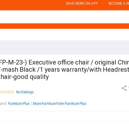
SAVE MORE ON APP
BECOME A S
FP-M-23-) Executive office chair / original Chi
-mash Black /1 years warranty/with Headres
hair-good quality
No Ratings
rand
:
Furniture Plus
More Furniture from Furniture Plus