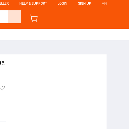
ELLER
HELP & SUPPORT
LOGIN
SIGN UP
ভাষা
na
t