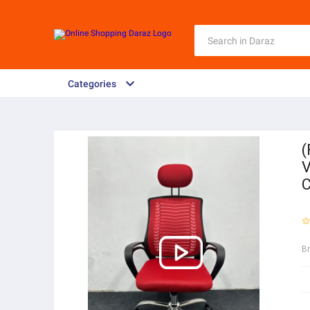
Categories
(
V
C
B