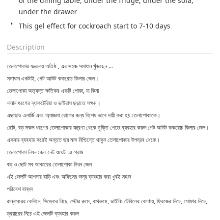
of the dining table, under the fridge, under the sofa, 
under the drawer
This gel effect for cockroach start to 7-10 days
Description
তেলাপোকার যন্ত্রনায় অতিষ্ঠ , এর সহজ সমাধান খুঁজছেন ...
সমাধান একটাই, গেট আউট ককরোচ কিলার জেল।
তেলাপোকা অত্যন্ত ক্ষতিকর একটি পোকা, যা কিনা
নানান ধরণের ব্যাকটেরিয়া ও ভাইরাস ছড়াতে সক্ষম।
এছাড়াও এলার্জি এবং অ্যাজমা রোগের জন্য বিশেষ ভাবে দায়ী করা হয় তেলাপোকাকে।
ছোট, বড় সকল ধরণের তেলাপোকার যন্ত্রণা থেকে মুক্তি পেতে ব্যবহার করুন গেট আউট ককরোচ কিলার জেল।
একবার ব্যবহার করেই অন্তত ছয় মাস নিশ্চিন্তে থাকুন তেলাপোকার উপদ্রব থেকে।
তেলাপোকা নিধন জেল নেট ওয়েট ১৫ গ্রাম
বড় ও ছোট সব আকারের তেলাপোকা নিধন জেল
এই জেলটি আপনার বাড়ি এবং অফিসের জন্য ব্যবহার করা খুবই সহজ
পরিবেশ বান্ধব
রান্নাঘরের কেবিনে, সিঙ্কের নিচে, স্টোর রুমে, বাথরুমে, ডাইনিং টেবিলের কোণায়, ফ্রিজের নিচে, সোফার নিচে,
ড্রয়ারের নিচে এই জেলটি ব্যবহার করুন