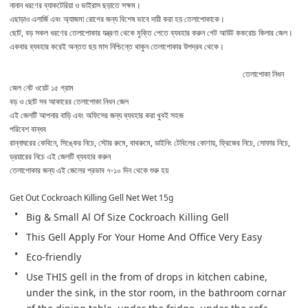
নানান ধরণের ব্যাকটেরিয়া ও ভাইরাস ছড়াতে সক্ষম।
এছাড়াও এলার্জি এবং অ্যাজমা রোগের জন্য বিশেষ ভাবে দায়ী করা হয় তেলাপোকাকে।
ছোট, বড় সকল ধরণের তেলাপোকার যন্ত্রণা থেকে মুক্তি পেতে ব্যবহার করুন গেট আউট ককরোচ কিলার জেল। 
একবার ব্যবহার করেই অন্তত ছয় মাস নিশ্চিন্তে থাকুন তেলাপোকার উপদ্রব থেকে।                                    
                                                                                                                 তেলাপোকা নিধন 
জেল নেট ওয়েট ১৫ গ্রাম
বড় ও ছোট সব আকারের তেলাপোকা নিধন জেল
এই জেলটি আপনার বাড়ি এবং অফিসের জন্য ব্যবহার করা খুবই সহজ
পরিবেশ বান্ধব
রান্নাঘরের কেবিনে, সিঙ্কের নিচে, স্টোর রুমে, বাথরুমে, ডাইনিং টেবিলের কোণায়, ফ্রিজের নিচে, সোফার নিচে, 
ড্রয়ারের নিচে এই জেলটি ব্যবহার করুন
তেলাপোকার জন্য এই জেলের প্রভাব ৭-১০ দিন থেকে শুরু হয়                                                               
Get Out Cockroach Killing Gell Net Wet 15g
Big & Small Al Of Size Cockroach Killing Gell
This Gell Apply For Your Home And Office Very Easy
Eco-friendly
Use THIS gell in the from of drops in kitchen cabine, 
under the sink, in the stor room, in the bathroom cornar 