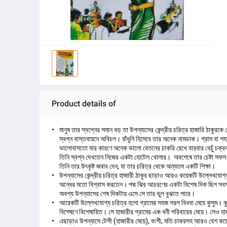
Product details of
মানুষ তার স্বপ্নের সমান বড় তা উপন্যাসের কেন্দ্রীয় চরিত্র হাজারি ঠাকুর
স্বপ্ন বাস্তবায়নে অবিচল। রাঁধুনি হিসেবে তার অনেক নামডাক। গ্রাম বা 
ভালোবাসতো যার কারণে অনেক ভালো বেতনের চাকরি রেখে বারবার বেচুঁ চক্রব
তিনি স্বপ্ন দেখতেন নিজের একটা হোটেল খোলার। অবশেষে তার চেষ্টা সফল হ
তিনি তার উৎকৃষ্ট জবাব দেন, যা তার চরিত্র থেকে অন্যতম একটি শিক্ষা।
উপন্যাসের কেন্দ্রীয় চরিত্র হাজারী ঠাকুর ছাড়াও আরও কয়েকটি উল্লেখযোগ্য
অন্ধের মতো বিশ্বাস করতেন। পদ্ম ঝির আচরণের একটা বিশেষ দিক ছিল সবসম
অবশ্য উপন্যাসের শেষ দিকটায় এসে সে তার ভুল বুঝতে পারে।
আরেকটি উল্লেখযোগ্য চরিত্র হলো গ্রামের সহজ সরল বিধবা মেয়ে কুসুম। কুস
বিশেষণে বিশেষায়িত। সে হাজারীর গ্রামের এক ধনী পরিবারের মেয়ে। সেও হ
এছাড়াও উপন্যাসে টেপী (হাজারীর মেয়ে), বংশী, মতি চাকরসহ আরও বেশ কয়