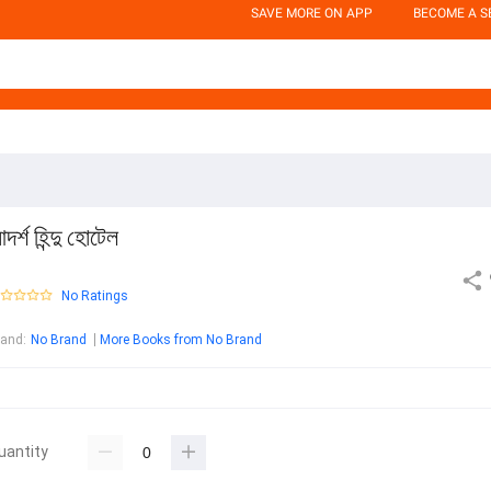
SAVE MORE ON APP
BECOME A S
দর্শ হিন্দু হোটেল
No Ratings
rand
:
No Brand
More Books from No Brand
uantity