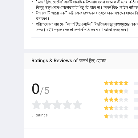
“আদর্শ হিন্দু-হোটেল” একটি সামাজিক উপন্যাস হওয়া সত্ত্বেও জীবনের কঠি
কিন্তু লক্ষ্য থেকে কোনোভাবেই পিছু হটা যাবে না। আদর্শ হিন্দু-হোটেল প
উপন্যাসটি আরো একটি কঠিন এবং দুঃখজনক সত্যকে মানব সমাজের সামনে নিয়ে 
উদাহরণ।
পরিশেষে বলা যায় যে- “আদর্শ হিন্দু-হোটেল” বিভূতিভূষণ বন্দ্যোপাধ্যায়ের 
সক্ষম। বইটি পড়লে সেগুলো সম্পর্কে পাঠকের ধারণা আরো স্বচ্ছ হবে।
Ratings & Reviews of আদর্শ হিন্দু হোটেল
0
/5
0
Ratings