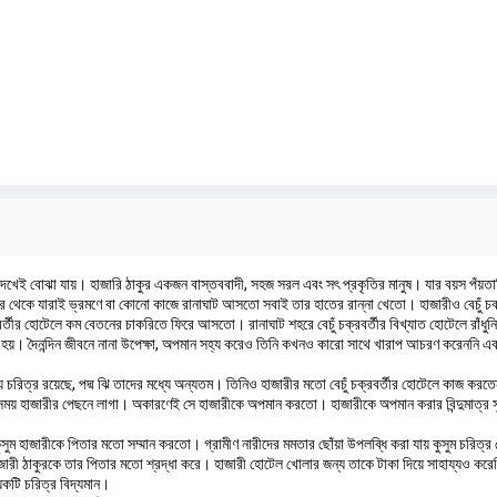
কে দেখেই বোঝা যায়। হাজারি ঠাকুর একজন বাস্তববাদী, সহজ সরল এবং সৎ প্রকৃতির মানুষ। যার বয়স পঁয়তা
শহর থেকে যারাই ভ্রমণে বা কোনো কাজে রানাঘাট আসতো সবাই তার হাতের রান্না খেতো। হাজারীও বেচুঁ চ
র্তীর হোটেলে কম বেতনের চাকরিতে ফিরে আসতো। রানাঘাট শহরে বেচুঁ চক্রবর্তীর বিখ্যাত হোটেলে রাঁধ
য়। দৈনন্দিন জীবনে নানা উপেক্ষা, অপমান সহ্য করেও তিনি কখনও কারো সাথে খারাপ আচরণ করেননি এবং
 চরিত্র রয়েছে, পদ্ম ঝি তাদের মধ্যে অন্যতম। তিনিও হাজারীর মতো বেচুঁ চক্রবর্তীর হোটেলে কাজ করতেন।
য় হাজারীর পেছনে লাগা। অকারণেই সে হাজারীকে অপমান করতো। হাজারীকে অপমান করার বিন্দুমাত্র স
ুম হাজারীকে পিতার মতো সম্মান করতো। গ্রামীণ নারীদের মমতার ছোঁয়া উপলব্ধি করা যায় কুসুম চরিত্
াজারী ঠাকুরকে তার পিতার মতো শ্রদ্ধা করে। হাজারী হোটেল খোলার জন্য তাকে টাকা দিয়ে সাহায্যও কর
েকটি চরিত্র বিদ্যমান।