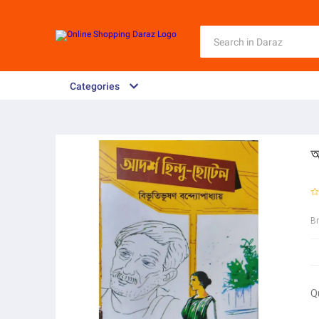
Categories
আ
B
Q