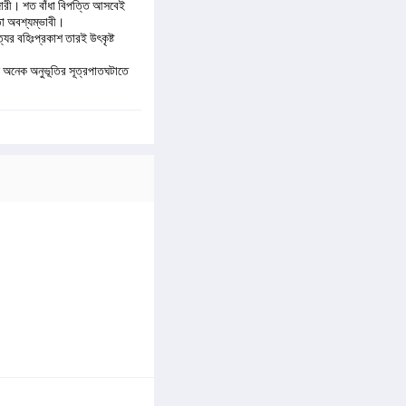
াজারী। শত বাঁধা বিপত্তি আসবেই
তা অবশ্যম্ভাবী।
ের বহিঃপ্রকাশ তারই উৎকৃষ্ট
মনে অনেক অনুভূতির সূত্রপাতঘটাতে