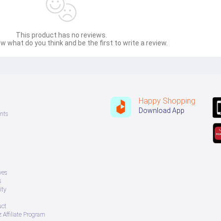
This product has no reviews.
w what do you think and be the first to write a review.
Happy Shopping
Download App
nts
ves
s
ity
uct
 Affiliate Program