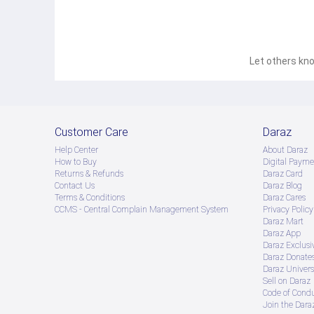
Let others kno
Customer Care
Daraz
Help Center
About Daraz
How to Buy
Digital Payme
Returns & Refunds
Daraz Card
Contact Us
Daraz Blog
Terms & Conditions
Daraz Cares
CCMS - Central Complain Management System
Privacy Policy
Daraz Mart
Daraz App
Daraz Exclusi
Daraz Donate
Daraz Univers
Sell on Daraz
Code of Cond
Join the Daraz