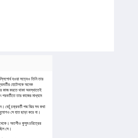
ল্লিশোর্ধ হওয়া সত্বেও তিনি তার
ক্রবর্তীর হোটেলকে অনেক
ুনির কাজ করতে থাকা অবস্থাতেই
 পরবর্তীতে তার কাজের মাধ্যমে
 বেচুঁ চক্রবর্তী পদ্ম ঝির সব কথা
ুযোগও সে হাত ছাড়া করে না।
র থেকে। অতশীও কুসুম চরিত্রের
েছিল সে।