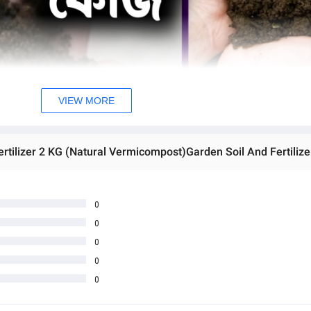
VIEW MORE
tilizer 2 KG (Natural Vermicompost)Garden Soil And Fertilize
0
0
0
0
0