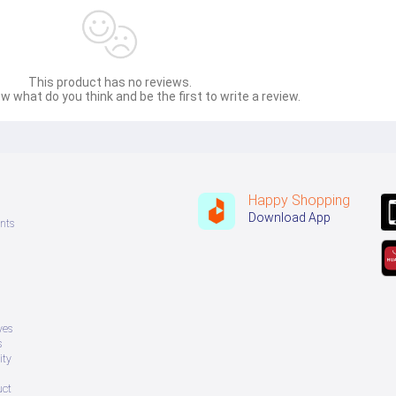
This product has no reviews.
w what do you think and be the first to write a review.
Happy Shopping
Download App
nts
ves
s
ity
uct