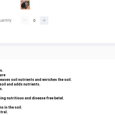
uantity
s.
ure
eases soil nutrients and enriches the soil.
soil and adds nutrients.
n.
ing nutritious and disease free betel.
s in the soil.
tral.