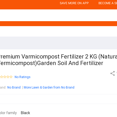
SAVE MORE ON APP
BECOME A S
remium Varmicompost Fertilizer 2 KG (Natura
ermicompost)Garden Soil And Fertilizer
No Ratings
rand
:
No Brand
More Lawn & Garden from No Brand
olor family
Black