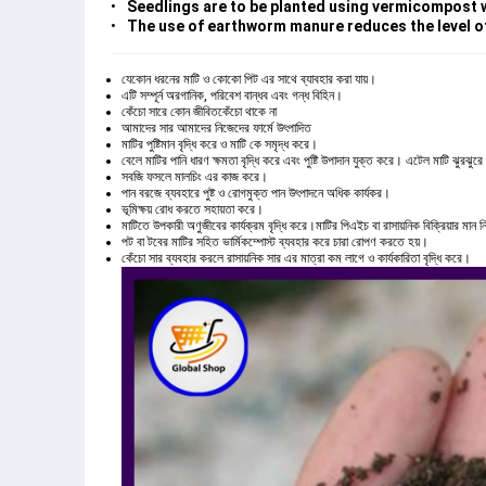
Seedlings are to be planted using vermicompost wi
The use of earthworm manure reduces the level o
যেকোন ধরনের মাটি ও কোকো পিট এর সাথে ব্যাবহার করা যায়।
এটি সম্পূর্ন অরগানিক, পরিবেশ বান্ধব এবং গন্ধ বিহিন।
কেঁচো সারে কোন জীবিতকেঁচো থাকে না
আমাদের সার আমাদের নিজেদের ফার্মে উৎপাদিত
মাটির পুষ্টিমান বৃদ্ধি করে ও মাটি কে সমৃদ্ধ করে।
বেলে মাটির পানি ধারণ ক্ষমতা বৃদ্ধি করে এবং পুষ্টি উপাদান যুক্ত করে। এটেল মাটি ঝুরঝুরে
সবজি ফসলে মালচিং এর কাজ করে।
পান বরজে ব্যবহারে পুষ্ট ও রোগমুক্ত পান উৎপাদনে অধিক কার্যকর।
ভূমিক্ষয় রোধ করতে সহায়তা করে।
মাটিতে উপকারী অণুজীবের কার্যক্রম বৃদ্ধি করে।মাটির পিএইচ বা রাসায়নিক বিক্রিয়ার মান
পট বা টবের মাটির সহিত ভার্মিকম্পোস্ট ব্যবহার করে চারা রোপণ করতে হয়।
কেঁচো সার ব্যবহার করলে রাসায়নিক সার এর মাত্রা কম লাগে ও কার্যকারিতা বৃদ্ধি করে।