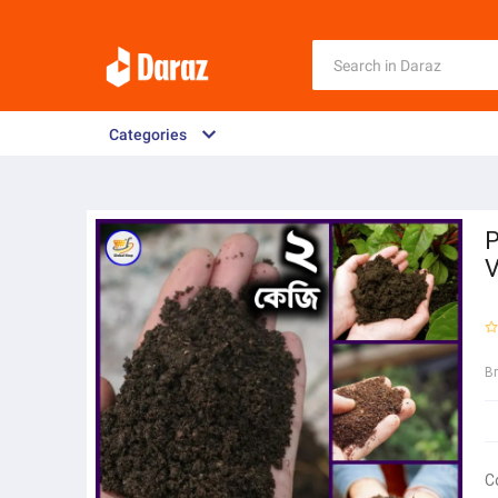
Categories
P
V
B
C