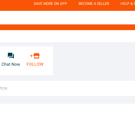
SAVE MORE ON APP
BECOME A SELLER
HELP & 


+
Chat Now
FOLLOW
াইলের