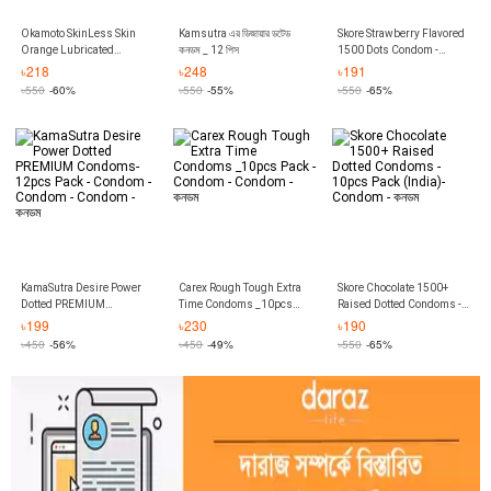
Okamoto SkinLess Skin
Kamsutra এর ডিজায়ার ডটেড
Skore Strawberry Flavored
Orange Lubricated
কনডম _ 12 পিস
1500 Dots Condom -
Condom - 10Pcs
10pcs Pack (India) -
৳
218
৳
248
৳
191
condom
৳
550
-60%
৳
550
-55%
৳
550
-65%
KamaSutra Desire Power
Carex Rough Tough Extra
Skore Chocolate 1500+
Dotted PREMIUM
Time Condoms _10pcs
Raised Dotted Condoms -
Condoms-12pcs Pack -
Pack - Condom - Condom -
10pcs Pack (India)-
৳
199
৳
230
৳
190
Condom - Condom -
কনডম
Condom - কনডম
৳
450
-56%
৳
450
-49%
৳
550
-65%
Condom - কনডম