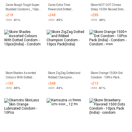
Carex Rough Tough Super
Carex Extra Time
Skore NOT OUT Climax
Studded Condoms _10pcs
Powershot Dotted
Delay 1500+ Raised Dots
Pack - Condom
Condoms _10pcs Pack
Condom - 10Pcs
৳
218
৳
248
৳
299
Pack(India) - Condom -
৳
560
-61%
৳
450
-45%
৳
550
-46%
কনডম
Skore Shades Assorted
Skore ZigZag Dotted and
Skore Orange 1500+ Dot
Colours With Dotted
Ribbed Champion
Condom - 10Pcs Pack
Condom - 10pcs(India) -
Condom - 10pcs
(India) - Condom -
৳
193
৳
348
৳
213
Condom
Pack(India)
Condom - কনডম
৳
550
-65%
৳
620
-44%
৳
550
-61%