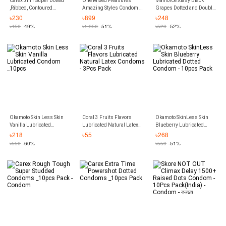
Carex 3in1 Super Dotted
One Mixed Pleasures
Manforce Xtasy Black
,Ribbed, Contoured
Amazing Styles Condom -
Grapes Dotted and Double
Condoms - 10pcs Pack
12pcs Jar
Contoured for Intense
৳
230
৳
899
৳
248
Pleasure Condom - 10Pcs
৳
450
-49%
৳
1,850
-51%
৳
520
-52%
Pack(India)
Okamoto Skin Less Skin
Coral 3 Fruits Flavors
Okamoto SkinLess Skin
Vanilla Lubricated
Lubricated Natural Latex
Blueberry Lubricated
Condom _10pcs
Condoms - 3Pcs Pack
Dotted Condom - 10pcs
৳
218
৳
55
৳
268
Pack
৳
550
-60%
৳
550
-51%