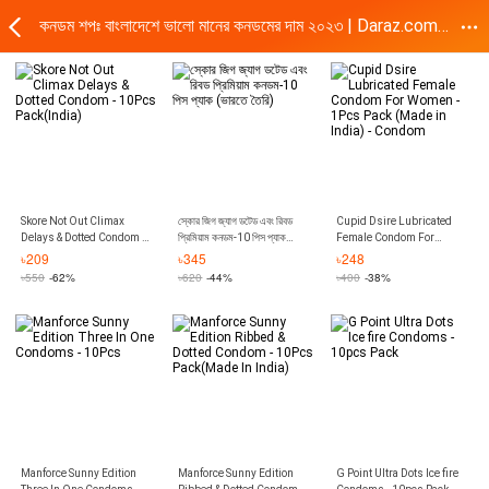
কনডম শপঃ বাংলাদেশে ভালো মানের কনডমের দাম ২০২৩ | Daraz.com.bd
Skore Not Out Climax
স্কোর জিগ জ্যাগ ডটেড এবং রিবড
Cupid Dsire Lubricated
Delays & Dotted Condom -
প্রিমিয়াম কনডম-10 পিস প্যাক
Female Condom For
10Pcs Pack(India)
(ভারতে তৈরি)
Women - 1Pcs Pack (Made
৳
209
৳
345
৳
248
in India) - Condom
৳
550
-62%
৳
620
-44%
৳
400
-38%
Manforce Sunny Edition
Manforce Sunny Edition
G Point Ultra Dots Ice fire