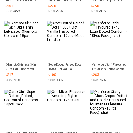
Three In One Condoms -
Ribbed & Dotted Condom -
Condoms - 10pcs Pack
10Pcs
10Pcs Pack(Made In
৳
191
৳
248
৳
458
India)
৳
550
-65%
৳
550
-55%
৳
650
-30%
Okamoto Skinless Skin
Skore Dotted Raised Dots
Manforce Litchi Flavoured
Ultra Thin Lubricated
1500+ Dot Vanilla
1740 Extra Dotted Condom
Okamoto Condom -10pcs
Flavoured Condom -
- 10Pcs Pack (India)
৳
217
৳
190
৳
263
10pcs (Made In India)
৳
550
-61%
৳
550
-65%
৳
520
-49%