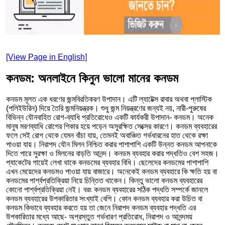
[View Page in English]
কনডম: অনলাইনে কিনুন ভালো মানের কনডম
কনডম মূলত এক ধরণের জন্মবিরতিকরণ উপাদান। এটি ল্যাটেক্স রাবার অথবা প্লাস্টিক
(পলিইউরিন) দিয়ে তৈরি জন্মনিয়ন্ত্রক। শুধু জন্ম নিয়ন্ত্রণের জন্যই নয়, নারী-পুরুষের
বিভিন্ন যৌনবাহিত রোগ-ব্যাধি প্রতিরোধেও একটি কার্যকরী উপাদান- কনডম। অনেক
মানুষ মরণব্যাধি রোগের শিকার হয়ে পড়েন অসুরক্ষিত সেক্সের কারণে। কনডম ব্যবহারের
ফলে সেই রোগ থেকে যেমন বাঁচা যায়, তেমনই অবাঞ্চিত গর্ভধারনের হাত থেকে রক্ষা
পাওয়া যায়। নিরাপদ যৌন মিলন নিশ্চিত করার পাশাপাশি একটি উন্নত কনডম আপনাকে
দিতে পারে সুরক্ষা ও মিলনের বাড়তি আনন্দ। কনডম ব্যবহার করার পদ্ধতিও বেশ সহজ।
প্যাকেটের গায়েই লেখা থাকে কনডমের ব্যবহার বিধি। ছেলেদের কনডমের পাশাপাশি
এখন মেয়েদের কনডমও পাওয়া যায় বাজারে। অনেকেই কনডম ব্যবহারে কি ক্ষতি হয় বা
কনডমের পার্শ্বপ্রতিক্রিয়া নিয়ে চিন্তিত থাকেন। কিন্তু ভালো কনডম ব্যবহারের
কোনো পার্শ্বপ্রতিক্রিয়া নেই। বরং কনডম ব্যবহারের সঠিক পদ্ধতি সম্পর্কে জানলে
কনডম ব্যবহারের উপকারিতার সংখ্যাই বেশি। কোন কনডম ব্যবহার করা উচিত বা
কনডম কিভাবে ব্যবহার করতে হয় তা জেনে নিরাপদ কনডম ব্যবহার পদ্ধতি এর
উপকারিতার মধ্যে আছে- অপ্রস্তুত গর্ভধারণ প্রতিরোধ, নিরাপদ ও আনন্দময়