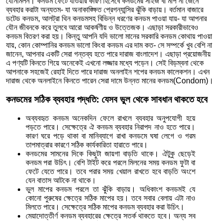
যৌনমিলন। কনডম ফেটে যাওয়ার কারণ হিসেবে কনডমের সাইজ বা মাপ না জেনে
ব্যবহার করাটা অন্যতম- যা অনাকাঙ্ক্ষিত প্রেগন্যান্সির ঝুঁকি বাড়ায়। বর্তমান বাজারে
ডটেড কনডম, আলট্রা থিন কনডমসহ বিভিন্ন ধরণের কনডম পাওয়া যায়- যা আপনার
যৌন জীবনকে করে তুলবে আরো আকর্ষণীয় ও উত্তেজক। এছাড়া সরকারীভাবেও
কনডম বিতরণ করা হয়। কিন্তু আপনি যদি ভালো মানের সরকারি কনডম কোথায় পাওয়া
যায়, কোন কোম্পানির কনডম ভালো কিংবা কনডম এর দাম কত- সে সম্পর্কে খুব বেশি না
জানেন, আপনার একটি সেরা গন্তব্য হতে পারে দারাজ বাংলাদেশ। এছাড়া প্রয়োজনীয়
এ পণ্যটি কিনতে গিয়ে অনেকেই এখনো লজ্জার মধ্যে পড়েন। সেই বিড়ম্বনা থেকে
আপনাকে সহজেই রেহাই দিতে পারে দারাজ অনলাইন শপের কনডম কালেকশন। এখন
দারাজ থেকে অনলাইনে কিনতে পারেন সেরা দামে উন্নত মানের কনডম(Condom)।
কনডমের সঠিক ব্যবহার পদ্ধতি: যেসব ভুল থেকে সাবধান থাকতে হবে
অব্যবহৃত কনডম অনেকদিন ফেলে রাখলে ব্যবহার অনুপযোগী হয়ে
পড়তে পারে। সেক্ষেত্রে ঐ কনডম ব্যবহার নিরাপদ নাও হতে পারে।
কারণ ঘরে পড়ে থাকা বা মানিব্যাগে রাখা কনডমে ঘষা লেগে ও গরম
তাপমাত্রার কারণে সঠিক কার্যকারিতা হারাতে পারে।
কনডমের সামনের দিকে কিছুটা জায়গা বাড়তি থাকে। ঐটুকু ছেড়েই
কনডম পরা উচিৎ। বেশি টাইট করে পরলে মিলনের সময় কনডম ফুটা বা
ফেটে যেতে পারে। তবে পরার সময় খেয়াল রাখতে হবে বাড়তি অংশে
যেন বাতাস আটকে না থাকে।
ভুল মাপের কনডম পরলে তা ঝুঁকি বাড়ায়। অধিকাংশ কনডমই যে
কোনো পুরুষের ক্ষেত্রে সঠিক মাপের হয়। তবে সবার বেলায় এটা নাও
মিলতে পারে। সেক্ষেত্রে সঠিক মাপের কনডম ব্যবহার করা উচিৎ।
মেয়াদোত্তীর্ণ কনডম ব্যবহারের ক্ষেত্রে সতর্ক থাকতে হবে। অন্য সব