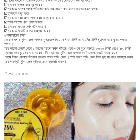
☑️যাদের ত্বকে অতিরিক্ত তেলতেলা ভাব হয় সেই তেলতেলা ভাব দূর করে।
☑️ত্বকের কালচে ভাব দূর করে।
☑️ত্বককে ভেতর থেকে পরিষ্কার করে‌ যার কারণে ব্রন হবার সম্ভাবনা কম থাকে‌।
☑️ত্বককে মসৃণ করে।
☑️ত্বককে নরম এবং গ্লো করার জন্য কাজ করে ‌।
☑️ত্বক সতেজ এবং কোমল‌ করে।
☑️ত্বকের সতেজ কোষ গঠন করে ‌।
☑️ত্বককে হেলদি করতে সাহায্য করে।
✅ব্যবহারের নিয়মঃ
যেকোন সময়ে সুদিং জেল আপনার মুখমন্ডলে দিয়ে ২০/২৫ মিনিট রেখে ২/৩ মিনিট ম্যাসাজ করে ধুয়ে ফেলতে
পারেন।
আর ভালো রেজাল্ট পেতে গোসলের আগে অথবা বাহিরে থাকে এসে মুখে লাগিয়ে ২০/২৫ মিনিট রেখে ২/৩ মিনিট
ম্যাসাজ করে ধুয়ে ফেলতে পারেন। দিনে দুই বার‌ সুদিং জেল লাগালে বেশি ভালো রেজাল্ট পাওয়া যায়।
গরমে স্কিন কেয়ারে বিশ্বের প্রথমে আছে সুদিং জেল । তাই গরমে সুদিং জেল দিনে দুই বার করে ব্যবহার করুন
আর অবশ্যই সুদিং জেল ফ্রীজে রেখে ব্যবহার করুন।
Description