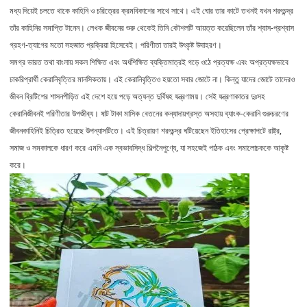
মধ্য দিয়েই চলতে থাকে কাহিনি ও চরিত্রের ক্রমবিকাশের সাথে সাথে। এই ঘোর তার কাটে তখনই যখন শরৎচন্দ্র
তাঁর কাহিনির সমাপ্তি টানেন। লেখক জীবনের শুরু থেকেই তিনি কৌশলটি আয়ত্ত করেছিলেন তাঁর শ্বাস-প্রশ্বাস
গ্রহণ-ত্যাগের মতো সহজাত প্রক্রিয়া হিসেবেই। পরিণীতা তারই উৎকৃষ্ট উদাহরণ।
সমগ্র ভারত তথা বাংলায় সকল শিক্ষিত এবং অর্ধশিক্ষিত ব্যক্তিমাত্রই গড়ে ওঠে প্রত্যক্ষ এবং অপ্রত্যক্ষভাবে
চাকরিপ্রার্থী কেরানিবৃত্তির মানসিকতায়। এই কেরানিবৃত্তিও হয়তো সবার জোটে না। কিন্তু যাদের জোটে তাদেরও
জীবন ব্রিটিশের শাসনপীড়িত এই দেশে হয়ে পড়ে অত্যন্ত দুর্বিষহ যন্ত্রণাময়। সেই যন্ত্রণাকাতর দুঃসহ
কেরানিজীবনই পরিণীতার উপজীব্য। ষাট টাকা মাসিক বেতনের কন্যাদায়গ্রস্ত অসহায় ব্যাংক-কেরানি গুরুচরণের
জীবনকাহিনিই চিত্রিত হয়েছে উপন্যাসটিতে। এই চিত্রায়ণ শরৎচন্দ্র ঘটিয়েছেন ইতিহাসের প্রেক্ষাপটে রাষ্ট্র,
সমাজ ও সমকালকে ধারণ করে এমনি এক স্বভাবসিদ্ধ শিল্পনৈপুণ্যে, যা সহজেই পাঠক এবং সমালোচককে আকৃষ্ট
করে।