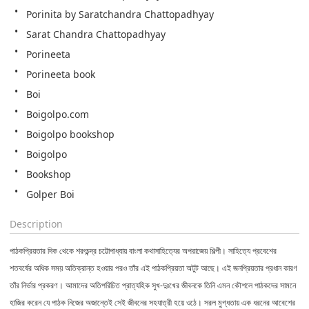
Porinita by Saratchandra Chattopadhyay
Sarat Chandra Chattopadhyay
Porineeta 
Porineeta book
Boi
Boigolpo.com
Boigolpo bookshop
Boigolpo
Bookshop
Golper Boi
Description
পাঠকপ্রিয়তার দিক থেকে শরৎচন্দ্র চট্টোপাধ্যায় বাংলা কথাসাহিত্যের অপরাজেয় শিল্পী। সাহিত্যে প্রবেশের
শতবর্ষের অধিক সময় অতিক্রান্ত হওয়ার পরও তাঁর এই পাঠকপ্রিয়তা অটুট আছে। এই জনপ্রিয়তার প্রধান কারণ
তাঁর নির্ভার প্রকরণ। আমাদের অতিপরিচিত প্রাত্যহিক সুখ-দুঃখের জীবনকে তিনি এমন কৌশলে পাঠকদের সামনে
হাজির করেন যে পাঠক নিজের অজান্তেই সেই জীবনের সহযাত্রী হয়ে ওঠে। সরল মুগ্ধতায় এক ধরনের আবেশের