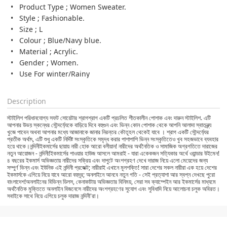
Product Type ; Women Sweater.
Style ; Fashionable.
Size ; L
Colour ; Blue/Navy blue.
Material ; Acrylic.
Gender ; Women.
Use For winter/Rainy
Description
স্টাইলিশ পরিধানযোগ্য সফট সোয়েটার শ্রাগশ্রাগ একটি প্রচলিত শীতকালীন পোশাক এবং দারুন স্টাইলিশ. এটি
আপনার উভয় স্কন্ধের সৌন্দর্য্যেকে বাড়িয়ে দিবে বহুগুন এবং ভিন্ন কোন পোশাক থেকে আপনি আলাদা স্বাতন্ত্র্য
খুজে পাবেন অথবা আপনার মধ্যে আজানাকে জানার নিরন্তর কৌতূহল থেকেই যাবে । শ্রাগ একটি সৌন্দর্য্যের
প্রতীক অর্থাৎ, এটি শুধু একটি নির্দিষ্ট সংস্কৃতিকে সমৃদ্ধ করার পাশাপাশি ভিন্ন সংস্কৃতিতেও খুব সহজভাবে ব্যবহার
হয়ে থাকে।নন্দিনীইকমার্সের ছায়ায় নারী হোক আরো বলীয়ান! নারীদের অর্থনৈতিক ও সামাজিক অগ্রগতিতে দারাজের
নতুন আয়োজন - নন্দিনী!ইকমার্সের পাওয়ার হাউজ আসলে আমরাই - যারা একেকজন সত্যিকার অর্থে ওয়ান্ডার উইমেন!
৪ বছরের ইকমার্স অভিজ্ঞতায় নারীদের সক্রিয় এবং দাপুটে অংশগ্রহণ দেখে দারাজ নিয়ে এলো মেয়েদের জন্য
সম্পুর্ণ ভিন্ন এবং ইউনিক এই নন্দিনী প্রজেক্ট; নারীরাই এখানে মূলশক্তি! সারা দেশের সকল নারীরা এক হয়ে দেশের
ইকমার্সকে এগিয়ে নিয়ে যাবে আরো বহুদূর; অনলাইনে আনবে নতুন গতি - সেই প্রত্যাশা আর স্বপ্ন দেখছে পুরো
বাংলাদেশ!অনলাইনের বিভিন্ন ডিলস, কেনাকাটায় অভিজ্ঞতার বিনিময়, সেরা সব ক্যাম্পেইন আর ইকমার্সের মাধ্যমে
অর্থনৈতিক মুক্তিতে অনলাইন বিজনেসে নারীদের অংশগ্রহণের সুযোগ এবং সুবিধাদি নিয়ে আলোচনা চলুক অবিরত।
সবাইকে সাথে নিয়ে এগিয়ে চলুক দারাজ নন্দিনী'রা।