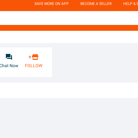
SAVE MORE ON APP
BECOME A SELLER
HELP & 


+
Chat Now
FOLLOW