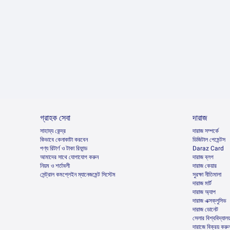
গ্রাহক সেবা
দারাজ
সাহায্য কেন্দ্র
দারাজ সম্পর্কে
কিভাবে কেনাকাটা করবেন
ডিজিটাল পেমেন্টস
পণ্য রিটার্ণ ও টাকা রিফান্ড
Daraz Card
আমাদের সাথে যোগাযোগ করুন
দারাজ ব্লগ
নিয়ম ও শর্তাবলী
দারাজ কেয়ার
সেন্ট্রাল কমপ্লেইন ম্যানেজমেন্ট সিস্টেম
সুরক্ষা নীতিমালা
দারাজ মার্ট
দারাজ অ্যাপ
দারাজ এক্সক্লুসিভ
দারাজ ডোনেট
সেলার বিশ্ববিদ্যালয
দারাজে বিক্রয় করু