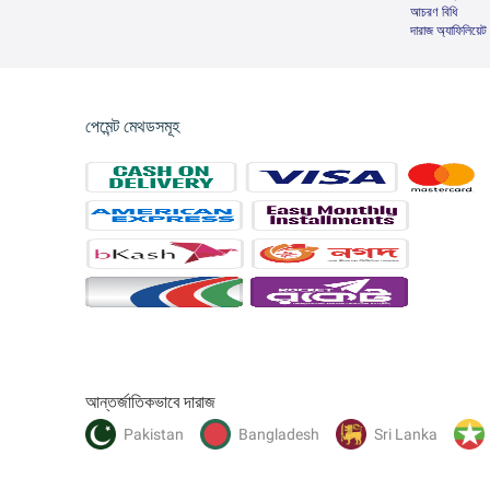
আচরণ বিধি
দারাজ অ্যাফিলিয়েট
পেমেন্ট মেথডসমূহ
আন্তর্জাতিকভাবে দারাজ
Pakistan
Bangladesh
Sri Lanka