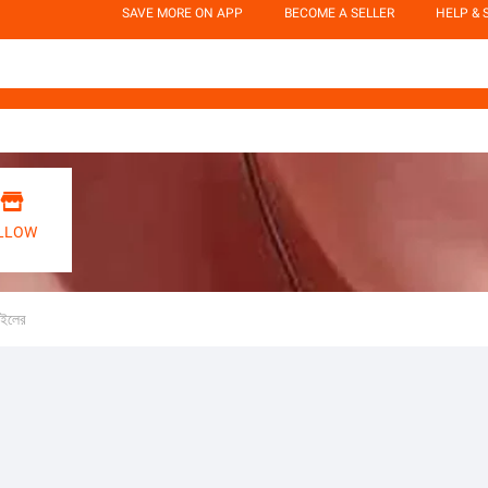
SAVE MORE ON APP
BECOME A SELLER
HELP & 

LLOW
াইলের