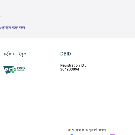
়
ন
 প্রোগ্রাম জয়েন করুন
কর্তৃক যাচাইকৃত
DBID
Registration ID :
304903094
আমাদেরকে অনুসরণ করুন