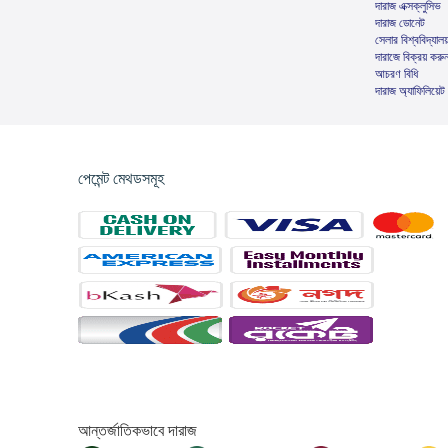
দারাজ এক্সক্লুসিভ
দারাজ ডোনেট
সেলার বিশ্ববিদ্যালয
দারাজে বিক্রয় করু
আচরণ বিধি
দারাজ অ্যাফিলিয়েট
পেমেন্ট মেথডসমূহ
আন্তর্জাতিকভাবে দারাজ