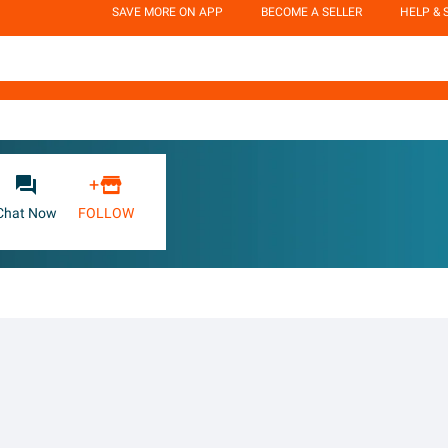
SAVE MORE ON APP
BECOME A SELLER
HELP & 


+
Chat Now
FOLLOW