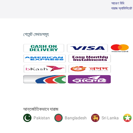
আচরণ বিধি
দারাজ অ্যাফিলিয়েট
পেমেন্ট মেথডসমূহ
আন্তর্জাতিকভাবে দারাজ
Pakistan
Bangladesh
Sri Lanka