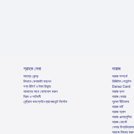
গ্রাহক সেবা
দারাজ
সাহায্য কেন্দ্র
দারাজ সম্পর্কে
কিভাবে কেনাকাটা করবেন
ডিজিটাল পেমেন্টস
পণ্য রিটার্ণ ও টাকা রিফান্ড
Daraz Card
আমাদের সাথে যোগাযোগ করুন
দারাজ ব্লগ
নিয়ম ও শর্তাবলী
দারাজ কেয়ার
সেন্ট্রাল কমপ্লেইন ম্যানেজমেন্ট সিস্টেম
সুরক্ষা নীতিমালা
দারাজ মার্ট
দারাজ অ্যাপ
দারাজ এক্সক্লুসিভ
দারাজ ডোনেট
সেলার বিশ্ববিদ্যালয
দারাজে বিক্রয় করু