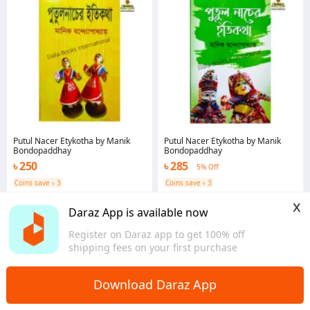
Putul Nacer Etykotha by Manik
Putul Nacer Etykotha by Manik
Bondopaddhay
Bondopaddhay
৳ 250
৳ 285
5% Off
Coins save ৳ 3
Coins save ৳ 3
Dhaka
Dhaka
x
Daraz App is available now
Register on Daraz app to get 100% off
shipping fees on your first purchase
Download Daraz App