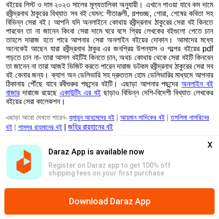
বইয়ের লিস্ট ও দাম ২০২৩ সালের মূল্যতালিকা অনুযায়ী। এখানে পাওয়া যাবে কম দামে
রবীন্দ্রনাথ ঠাকুরের বিখ্যাত সব বই যেমন: গীতাঞ্জলী, গল্পগুচ্ছ, গোরা, শেষের কবিতা সহ
বিভিন্ন সেরা বই। আপনি যদি অনলাইনে কোথায় রবীন্দ্রনাথ ঠাকুরের সেরা বই কিনতে
পারবেন তা না জানেন কিংবা সেরা দামে ঘরে বসে প্রিয় লেখকের বইগুলো পেতে চান
তাহলে দারাজ হতে পারে আপনার সেরা অনলাইন বইয়ের দোকান। আমাদের মধ্যে
অনেকেই আছেন যারা রবীন্দ্রনাথ ঠাকুর এর জনপ্রিয় উপন্যাস ও গল্পের বইয়ের pdf
পড়তে চান না- তারা আসল বইটিই কিনতে চান, অথচ কোথায় থেকে সেরা বইটি কিনবেন
তা জানেন না তারা আজই ভিজিট করতে পারেন দারাজ ডটকম রবীন্দ্রনাথ ঠাকুরের সেরা সব
বই কেনার জন্য। ক্যাশ অন ডেলিভারি সহ দ্রুততম হোম ডেলিভারির মাধ্যমে আপনার
ঠিকানায় পৌঁছে যাবে রবীগুরুর পছন্দের বইটি। এছাড়া আপনার পছন্দের
অনলাইন বই
বাজার
দারাজে রয়েছে
একাউন্টিং এর বই
ছাড়াও বিভিন্ন দেশি-বিদেশী বিখ্যাত লেখকের
বইয়ের সেরা কালেকশন।
এছাড়া আরো দেখতে পারেন-
হুমায়ুন আহমেদের বই
|
আয়মান সাদিকের বই
|
তসলিমা নাসরিনের
বই
|
শামসুর রাহমানের বই
|
জহির রায়হানের বই
x
Daraz App is available now
Genuine Products
Safe & Secure Payments
Free & Easy Return
Register on Daraz app to get 100% off
shipping fees on your first purchase
কপিরাইট© 2026 Daraz
Help Center
গোপনীয়তা নীতি
শর্ত এবং শর্তাবলী
আমাদের সাথে যোগাযোগ করুন
দরাজে বিক্রয়
Download Daraz App