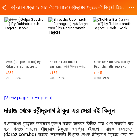
রবীন্দ্রনাথ ঠাকুর এর সেরা বই: অনলাইনে রবীন্দ্রনাথ ঠাকুরের বই কিনুন | Daraz.com.bd
গল্পগুচ্ছ ( Golpo Goccho ) By
Shrestha Uponnash
Chokher Bali( চোখের বালি) by
Rabindranath Tagore -
Samagra ( শ্রেষ্ঠ উপন্যাস সমগ্র )
Rabindranath Tagore -
Book
by Rabindranath Tagore
Book - Book
৳
283
৳
183
৳
145
৳
400
-29%
৳
380
-52%
৳
200
-28%
[View page in English]
দারাজ থেকে রবীন্দ্রনাথ ঠাকুর এর সেরা বই কিনুন
বাংলাদেশের বৃহত্তম অনলাইন বুকশপ দারাজ ডটকমে ভিজিট করে এখন সহজেই ঘরে
বসে কিনতে পারবেন রবীন্দ্রনাথ ঠাকুরের জনপ্রিয় বইগুলো। দারাজ বাংলাদেশে
(daraz.com.bd) রয়েছে নোবেলজয়ী বিখ্যাত লেখক রবীন্দ্রনাথ ঠাকুরের সেরা সব