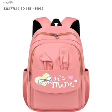
এসকেইউ
338177814_BD-1651484952