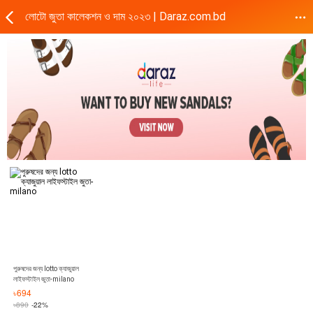
লোটো জুতা কালেকশন ও দাম ২০২৩ | Daraz.com.bd
পুরুষদের জন্য lotto ক্যাজুয়াল
লাইফস্টাইল জুতা-milano
৳
694
৳
890
-22%