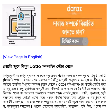
[View Page in English]
লোটো জুতা কিনুন Lotto অনলাইন স্টোর থেকে
বিশ্বব্যাপী অসংখ্য ফ্যাশন সচেতন গ্রাহকের প্রথম পছন্দ মানসম্পন্ন ও ট্রেন্ডি লোটো
(lotto) পণ্য। বাংলাদেশের ফ্যাশন ও বৈচিত্র্যপ্রেমী মানুষদের কাছেও জনপ্রিয় হয়ে
উঠেছে ইতালির বিখ্যাত ফ্যাশন ব্র্যান্ড লোটো (lotto) ফুটওয়্যার-এর বাহারি লোটো জুতা
ও স্যান্ডেল। শুধু ফ্যাশনের জন্যই নয়- টেকসই ও আরামদায়ক বৈশিষ্ট্যের কারণেও সারা
বিশ্বের মতো বাংলাদেশের তরুণদের প্রথম পছন্দ লোটো ব্র্যান্ড। নারী, পুরুষসহ ছোট
বাচ্চাদের জন্য লোট্টো তৈরি করে থাকে বাহারি ডিজাইনের ট্রেন্ডি ও আধুনিক সব
আকর্ষণীয় সংগ্রহ। দারাজে পাবেন পছন্দের যে কোন লোটো জুতা যেমন ছেলেদের ফরমাল
সু, ক্যাজুয়াল স্যান্ডেল। পাবেন মেয়েদের ব্যালেরিনা, স্যান্ডেল, হাই হিল, ওয়েজ সহ