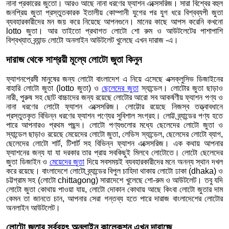
নানা প্রকারের জুতো। আরও আছে নানা ধরণের ফ্যাশন এক্সেসরিজ। সারা বিশ্বের বহুল
জনপ্রিয় জুতা প্রস্তুতকারক ইতালীয় কোম্পানী যুগের পর যুগ ধরে বিশ্বব্যপী জুতা
ব্যবহারকারীদের মন জয় করে নিয়েছে আপনগুনে। মানের কাছে আপস করেনি কখনো
lotto জুতা। আর তাইতো প্রথাগত লোটো শো রুম ও আউটলেটের পাশাপাশি
বিশ্বখ্যাত ব্র্যান্ড লোটো অনলাইন আউটলেট খুলেছে এখন দারাজ -এ।
দারাজ থেকে সাশ্রয়ী মূল্যে লোটো জুতা কিনুন
ফ্যাশনপ্রেমী মানুষের জন্য লোটো বাংলাদেশ এ নিয়ে এসেছে এক্সক্লুসিভ ডিজাইনের
বাহারি লোটো জুতা (lotto জুতা) ও
ছেলেদের জুতা
স্যান্ডেল। লোটোর জুতা ছাড়াও
নারী, পুরুষ সহ ছোট বাচ্চাদের জন্য রয়েছে লোটোর আরো সব আকর্ষণীয় ফ্যাশন পণ্য ও
নানা ধরণের লোটো ফ্যাশন এক্সেসরিজ। লোট্টোর রয়েছে নিজস্ব তত্ত্বাবধানে
প্রস্তুতকৃত বিভিন্ন ধরণের ফ্যাশন পণ্যের সুবিশাল সংগ্রহ। লোট্ট ব্র্যান্ডের পণ্য হতে
পারে আপনারও প্রথম পছন্দ। লোটো পণ্যগুলোর মধ্যে ছেলেদের লোটো জুতা ও
স্যান্ডেল ছাড়াও রয়েছে মেয়েদের লোটো জুতা, লেডিস স্যান্ডেল, ছেলেদের লোটো ব্যাগ,
ছেলেদের লোটো শার্ট, টিশার্ট সহ বিভিন্ন ফ্যাশন এক্সেসরিজ। এক কথায় আপনার
ফ্যাশনের জন্য যা যা দরকার তার প্রায় সবকিছুই মিলবে লোটোতে। লোটো ছেলেদের
জুতা ডিজাইন ও
মেয়েদের জুতা
দিয়ে সবসময়ই ব্যবহারকারীদের মনে অনন্য স্থান দখল
করে রয়েছে। বাংলাদেশে লোটো ব্র্যান্ডের বিপুল চাহিদা থাকায় লোটো ঢাকা (dhaka) ও
চট্টগ্রাম সহ (লোটো chittagong) সারাদেশে খুলেছে শো-রুম ও আউটলেট। তবু যদি
লোটো জুতা কোথায় পাওয়া যায়, লোটো দোকান কোথায় আছে কিংবা লোটো জুতার দাম
কেমন তা জানতে চান, আপনার সেরা গন্তব্য হতে পারে দারাজ বাংলাদেশের লোটোর
অনলাইন আউটলেট।
লোটো জুতার সর্ববৃহৎ অনলাইন কালেকশন এখন দারাজে