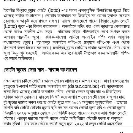
ইতালীর বিখ্যাত ব্র্যান্ড লোটো (lotto) -এর সকল এক্সক্লুসিভ ডিজাইনের জুতো নিয়ে
এসেছে দারাজ বাংলাদেশে। লোট্টোর অসাধারন সব ডিজাইন সব ধরণের ফ্যাশন সচেতন
ক্রেতাদের আকৃষ্ট করে রাখতে সক্ষম। দারাজ বাংলাদেশে পাবেন বিখ্যাত ব্র্যান্ড লোটো
(Lotto) জুতা -এর বিশাল কালেকশন। অনলাইনে শপিং করা এখন প্রথাগত কেনাকাটার
থেকে আরও সাবলীল এবং সহজ। দারাজের সাইজ গাইডলাইন দেখে সংগ্রহ করুন
আপনার পছন্দনীয় জুতা। ঝক্কি-ঝামেলা এড়িয়ে অনলাইন শপিং এখন আধুনিক
বাংলাদেশের ট্রেন্ড। প্রাণবন্ত অনলাইন শপিং-এর মাধ্যমে শপিং-কে এখন থেকে
উপভোগ করুন নিজের মত করে। জনপ্রিয় ব্র্যান্ড লোট্টো'র দারাজ অনলাইন স্টোর থেকে
জুতা কিনুন খুব সহজেই। অর্ডার করুন আর ঘরে বসেই উপভোগ করুন অনলাইন শপিং-
এর মজার অভিজ্ঞতা।
লোটো জুতার সেরা দাম - দারাজ বাংলাদেশ
এখন আপনি চাইলে লোটোর আস্ত শোরুম হাজির হবে আপনার ঘরে। কারণ বাংলাদেশের
বৃহত্তম ই-কমার্স সাইট দারাজ অনলাইন শপ (daraz.com.bd) এই প্রথমবারের
মতো নিয়ে এসেছে লোটো অনলাইন স্টোর- লোটো কেডস জুতার দাম ও ডিজাইনের
ছবিসহ আস্ত দোকান। দারাজে ভিজিট করে আপনি পাবেন লোটো লোফার জুতার দাম,
বুট জুতার দামসহ সকল ধরণের লোটো জুতা দাম ২০২২ অনুসারে মূল্যতালিকা। তাছাড়া
আপনি যদি লোটো লোফার জুতার ছবি সহ সব ধরণের লোটো জুতা ছবি ও লোটো জুতার
ডিজাইন ২০২২ অনুসারে দেখতে চান ভিজিট করতে পারেন দারাজের অফিশিয়াল লোটো
স্টোরে। এছাড়া দারাজে আপনি পাবেন লোটো অফিশিয়াল স্টোরটি ফলো বা অনুসরণ
করার সুবিধা। যার ফলে স্টোরে লোটো নতুন জুতা ২০২২ বা নতুন লোটো এক্সেসরিজ
কালেকশন এলে সাথে সাথেই নিয়মিত আপডেটে জানিয়ে দেয়া হবে আপনাকে। তাই