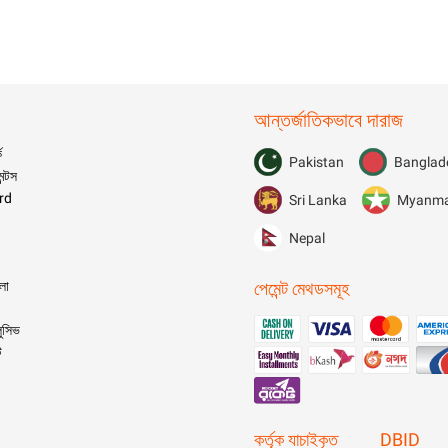
আন্তর্জাতিকভাবে দারাজ
ে
Pakistan
Banglad
ন্টস
rd
Sri Lanka
Myanm
Nepal
ালা
পেমেন্ট মেথডসমূহ
লুসিভ
ট
কর্তৃক যাচাইকৃত
DBID