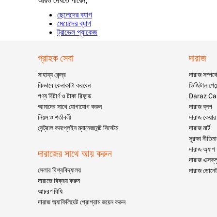
আরও দেখতে পারেন,
ছেলেদের ব্যাগ
মেয়েদের ব্যাগ
ট্রাভেল প্যাকেজ
গ্রাহক সেবা
দারাজ
সাহায্য কেন্দ্র
দারাজ সম্পর্ক
কিভাবে কেনাকাটা করবেন
ডিজিটাল পেমে
পণ্য রিটার্ণ ও টাকা রিফান্ড
Daraz Ca
আমাদের সাথে যোগাযোগ করুন
দারাজ ব্লগ
নিয়ম ও শর্তাবলী
দারাজ কেয়ার
সেন্ট্রাল কমপ্লেইন ম্যানেজমেন্ট সিস্টেম
দারাজ মার্ট
সুরক্ষা নীতিম
দারাজ অ্যাপ
দারাজের সাথে আয় করুন
দারাজ এক্সক্
সেলার বিশ্ববিদ্যালয়
দারাজ ডোনে
দারাজে বিক্রয় করুন
আচরণ বিধি
দারাজ অ্যাফিলিয়েট প্রোগ্রাম জয়েন করুন