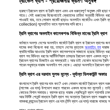
ট্রাভেল ব্যাগ - প্রয়োজনীয় ভ্রমণ অনুষঙ্গ
ভ্রমণে ট্রাভেল ব্যাগ বা ট্রলি ব্যাগ এমন এক গুরুত্বপূর্ণ অনুষঙ্গ যেটা
পারে। সেই গুরুত্বের বিবেচনাতেই ক্রেতাদের চাহিদা অনুযায়ী বিভিন্ন ধর
পাওয়াই যায়, তবে লোকাল মার্কেট ছাড়াও অনলাইন মার্কেটেও এখন ট্রলি 
collection) সন্দেহাতিত ভাবে প্রশংসার দাবি রাখে।
ট্রলি ব্যাগের অনলাইন কালেকশনঃ বিভিন্ন মানের ট্রলি ব্যাগ
বর্তমানে অবশ্য দেশের অনলাইন মার্কেটে ট্রলি ব্যাগ বা ট্রাভেল ব্যাগে
দামের কথা বিবেচনা করা হয়, তাহলে দেশের বৃহত্তম
অনলাইন শপ
দারাজ 
ক্যাটাগোরির আওতায় ট্রলি ব্যাগ কালেকশনকে সাজানো হয়েছে বিভিন্ন ধরণে
ব্যাগ সহ বিভিন্ন ধরণের আর্টিফিশিয়াল চামড়ার ট্রাভেল ব্যাগ একদম নতুন 
ট্রাভেল ব্যাগের ডিজাইন এর সমন্বয়েই। আর তাই যেকোন মডেলের ট্রলি ব্যা
পারেন শুধুমাত্র দারাজ অনলাইন শপ থেকে। এছাড়া অনলাইনে ট্রাভেল ব্যাগ
ট্রলি ব্যাগ এর দরদাম সুলভ মূল্যে - দূর্দান্ত ডিসকাউন্ট অফার
বাংলাদেশে ট্রলি ব্যাগের দাম কত? এখন লোকাল মার্কেটে ট্রাভেল ব্যাগ দরদা
(লাগেজ এর দাম) উপভোগ করতে পারবেন একদম মনের মত মূল্যেই। তাই সব ধ
কোডের বিশাল সমাহার। ব্যাপক ছাড়ে দারাজ প্রেসিডেন্ট ব্যাগ গ্যালারি ঢাকা 
আর নির্দিষ্ট পেমেন্ট মাধ্যমে ট্রলি ব্যাগ সহ অন্যান্য ট্রাভেল ব্যাগ 
নামকরা ব্র্যান্ডের ট্রাভেল ব্যাগ এর দাম (টলি ব্যাগ এর দাম) দারাজে থাক