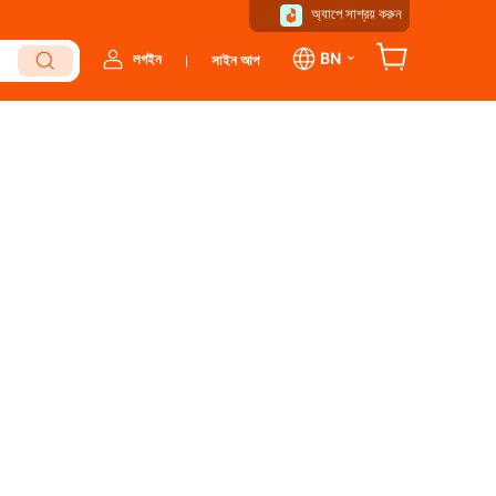
অ্যাপে সাশ্রয় করুন
⌄
BN
লগইন
সাইন আপ
|