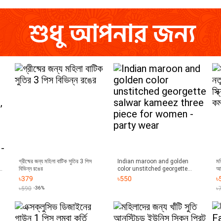
গ্রীষ্মের জন্য মহিলা বাটিক সুতির 3 পিস
Indian maroon and golden
মহ
e
বিভিন্ন রঙের
color unstitched georgette
আন
salwar kameez three piece for
কম
৳
379
৳
550
৳
 3
women - party wear
৳
590
-36%
৳