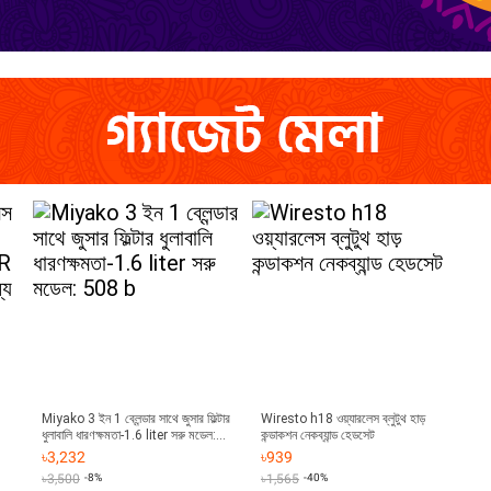
Miyako 3 ইন 1 ব্লেন্ডার সাথে জুসার ফিল্টার
Wiresto h18 ওয়্যারলেস ব্লুটুথ হাড়
ধুলাবালি ধারণক্ষমতা-1.6 liter সরু মডেল:
কন্ডাকশন নেকব্যান্ড হেডসেট
508 b
৳
3,232
৳
939
৳
3,500
-8%
৳
1,565
-40%