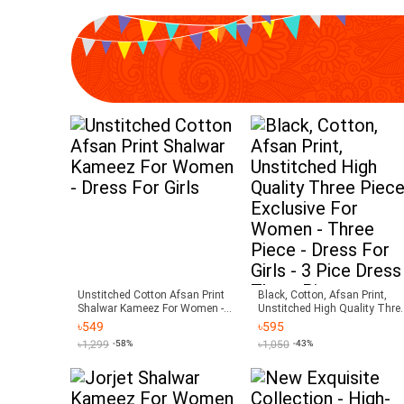
Unstitched Cotton Afsan Print
Black, Cotton, Afsan Print,
Shalwar Kameez For Women -
Unstitched High Quality Thre
Dress For Girls
Piece, Exclusive For Women -
৳
549
৳
595
Three Piece - Dress For Girls -
৳
1,299
-58%
৳
1,050
-43%
Pice Dress - Three Piece