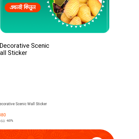
ecorative Scenic Wall Sticker
380
950
-60%