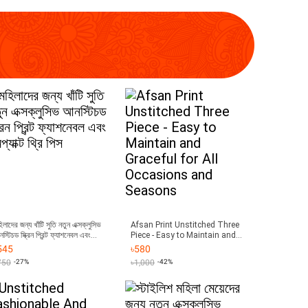
িলাদের জন্য খাঁটি সুতি নতুন এক্সক্লুসিভ
Afsan Print Unstitched Three
স্টিচড স্ক্রিন প্রিন্ট ফ্যাশনেবল এবং
Piece - Easy to Maintain and
প্যাক্ট থ্রি পিস
Graceful for All Occasions and
545
৳
580
Seasons
750
-27%
৳
1,000
-42%