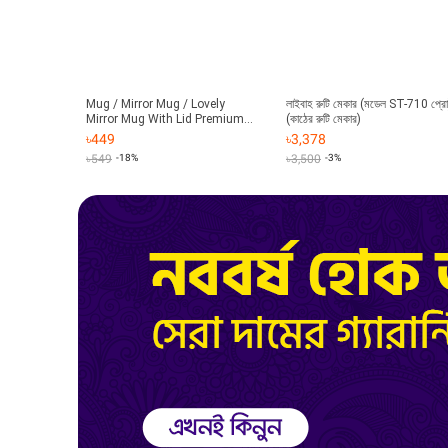
Mug / Mirror Mug / Lovely
লাইবাহ রুটি মেকার (মডেল ST-710 প্রো
Mirror Mug With Lid Premium
(কাঠের রুটি মেকার)
Quality - Coffee Mug
৳
449
৳
3,378
৳
549
-18%
৳
3,500
-3%