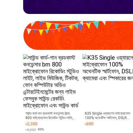
সাউন্ড কার্ড-গান ব্রডকাস্ট কনডেন্সার bm
K35 Single ওয়্যারলেস মাইক্রোফোন
800 মাইক্রোফোন রিকোডিং স্টুডিও লাইট,
100% অথেনটিক স্মার্টফোন, DSLR
লাইভ মিউজিক, টিকটক, ফোন কম্পিউটার
ক্যামেরা এবং স্পিকারের জন্য
৳
2,350
৳
690
অডিও এন্টারটেইনমেন্টের জন্য লাইভ ফেসবুক
৳
5,000
-53%
সাউন্ড রেকর্ডিং মাইক্রোফোন এবং সাউন্ড কার্ড