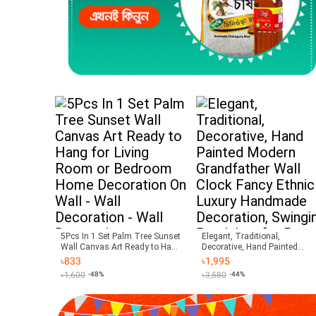
5Pcs In 1 Set Palm Tree Sunset
Elegant, Traditional,
Wall Canvas Art Ready to Hang
Decorative, Hand Painted
for Living Room or Bedroom
Modern Grandfather Wall Clo
৳
833
৳
1,995
Home Decoration On Wall -
Fancy Ethnic Luxury Handma
৳
1,600
-48%
৳
3,580
-44%
Wall Decoration - Wall
Decoration, Swinging
Decoration
Pendulum for Room or Office.
Large. 28.5 Inch.