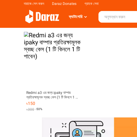
দারাজে সেল করুন
Daraz Donates
গ্রাহক সেবা
ক্যাটাগোরি
Redmi a3 এর জন্য ipaky বাম্পার
প্রতিরক্ষামূলক স্বচ্ছ কেস (1 টি কিনলে 1 টি
পাবেন)
৳
150
৳
300
-50%