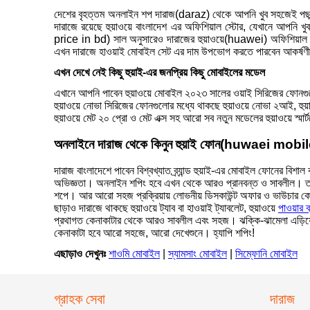
দেশের বৃহত্তম অনলাইন শপ দারাজ(daraz) থেকে আপনি খুব সহজেই পছন্দ
দারাজে রয়েছে হুয়াওয়ে বাংলাদেশ এর অফিশিয়াল স্টোর, যেখানে আপনি খ
price in bd) সাল অনুসারেও দারাজের হুয়াওয়ে(huawei) অফিশিয়াল স্
এখন দারাজে হাওয়াই মোবাইল সেট এর দাম উপভোগ করতে পারবেন আকর্ষণীয় 
এখন দেখে নেই কিছু হুয়াই-এর জনপ্রিয় কিছু মোবাইলের মডেল
এখানে আপনি পাবেন হুয়াওয়ে মোবাইল ২০২৩ সালের ওয়াই সিরিজের ফোনগুলো -
হুয়াওয়ে নোভা সিরিজের ফোনগুলোর মধ্যে থাকছে হুয়াওয়ে নোভা ২আই, হু
হুয়াওয়ে মেট ২০ প্রো ও মেট এক্স সহ আরো সব নতুন মডেলের হুয়াওয়ে স্মা
অনলাইনে দারাজ থেকে কিনুন হুয়াই ফোন(huwaei mobi
দারাজ বাংলাদেশে পাবেন বিশ্বখ্যাত ব্র্যান্ড হুয়াই-এর মোবাইল ফোনের 
অভিজ্ঞতা। অনলাইন শপিং হবে এখন থেকে আরও প্রানবন্ত ও সাবলীল। ত
শপে। আর আরো সহজ প্রক্রিয়ায় লোভনীয় ডিসকাউন্ট অফার ও ভাউচার কোডের 
ছাড়াও দারাজে থাকছে হুয়াওয়ে ট্যাব বা হাওয়াই ট্যাবলেট, হুয়াওয়ে
পাওয়ার ব
প্রথাগত কেনাকাটার থেকে আরও সাবলীল এবং সহজ। ঝক্কি-ঝামেলা এড়িয়ে
কেনাকাটা হবে আরো সহজে, আরো দেখেশুনে। হ্যাপি শপিং!
এছাড়াও দেখুনঃ
শাওমি মোবাইল
|
স্যামসাং মোবাইল
|
সিম্ফোনি মোবাইল
গ্রাহক সেবা
দারাজ