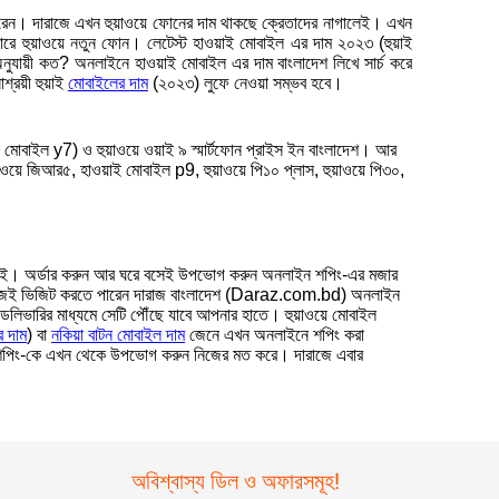
ারেন। দারাজে এখন হুয়াওয়ে ফোনের দাম থাকছে ক্রেতাদের নাগালেই। এখন
সারে হুয়াওয়ে নতুন ফোন। লেটেস্ট হাওয়াই মোবাইল এর দাম ২০২৩ (হুয়াই
ুযায়ী কত? অনলাইনে হাওয়াই মোবাইল এর দাম বাংলাদেশ লিখে সার্চ করে
শ্রয়ী হুয়াই
মোবাইলের দাম
(২০২৩) লুফে নেওয়া সম্ভব হবে।
োবাইল y7) ও হুয়াওয়ে ওয়াই ৯ স্মার্টফোন প্রাইস ইন বাংলাদেশ। আর
ওয়ে জিআর৫, হাওয়াই মোবাইল p9, হুয়াওয়ে পি১০ প্লাস, হুয়াওয়ে পি৩০,
ুব সহজেই। অর্ডার করুন আর ঘরে বসেই উপভোগ করুন অনলাইন শপিং-এর মজার
ে আজই ভিজিট করতে পারেন দারাজ বাংলাদেশ (Daraz.com.bd) অনলাইন
ডেলিভারির মাধ্যমে সেটি পৌঁছে যাবে আপনার হাতে। হুয়াওয়ে মোবাইল
 দাম
) বা
নকিয়া বাটন মোবাইল দাম
জেনে এখন অনলাইনে শপিং করা
ে শপিং-কে এখন থেকে উপভোগ করুন নিজের মত করে। দারাজে এবার
অবিশ্বাস্য ডিল ও অফারসমূহ!