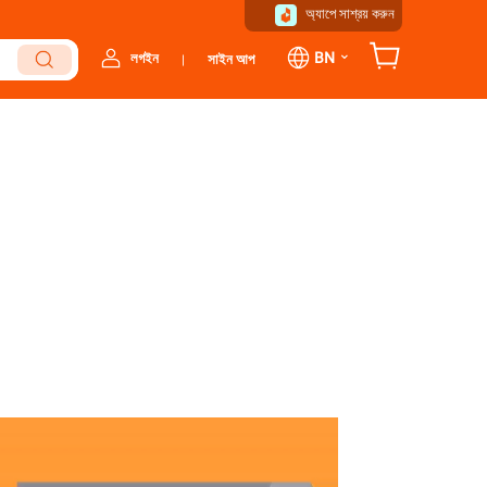
অ্যাপে সাশ্রয় করুন
⌄
BN
লগইন
সাইন আপ
|