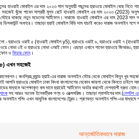
ের হাওয়াই মোবাইল এর দাম ২০২৩ সাল অনুযায়ী পছন্দের হুয়াওয়ে মোবাইল বেছে নিতে প
ুব সহজেই খুঁজে পাবেন সাশ্রয়ী মূল্য রেটে হাওয়াই মোবাইল এর দাম ২০২৩ (2023) অনু
টোরে থাকছে নতুন মডেলের স্মার্টফোন। দারাজে হাওয়াই মোবাইল এর দাম 2023 সাল অন
ডিসকাউন্ট অফারে। তাছাড়া হুয়াই মোবাইল বিডি দাম যাচাই করেও দারাজ অনলাইন শপে সা
 হুয়াওয়ে ওয়াই ৫ (হাওয়াই মোবাইল y5), হুয়াওয়ে ওয়াই ৬, হুয়াওয়ে ওয়াই ৭ (হাওয়াই ম
য়াওয়ে নোভা ৩ই ও হুয়াওয়ে নোভা ৩আই ফোন। এছাড়া এখানে পাবেন হুয়াওয়ে জিআর৩, হুয়া
র্টফোন ও
ফিচার ফোন
।
le) এখন সহজেই
বিশাল কালেকশন। জনপ্রিয় ব্র্যান্ড হুয়াই-এর দারাজ অনলাইন স্টোর থেকে মোবাইল কিনুন খ
াই আপনি হুয়াওয়ে মোবাইল ঢাকা কিংবা বাংলাদেশের যেকোন জায়গা থেকে কিনতে চাইল
মাধ্যমে অপেক্ষাকৃত কম দামে হুয়ায়েই স্মার্টফোন অর্ডার করলেই দেশব্যাপী দ্রুত হোম 
্যাংক
সহ আরও অনেক ইলেকট্রিক পণ্য ও এক্সেসরিজ। তাছাড়া ল্যাপটপের দাম (
লেপটপ এর
 অনলাইন শপিং এখন আধুনিক বাংলাদেশের ট্রেন্ড। প্রাণবন্ত অনলাইন শপিং-এর মাধ্যম
আন্তর্জাতিকভাবে দারাজ