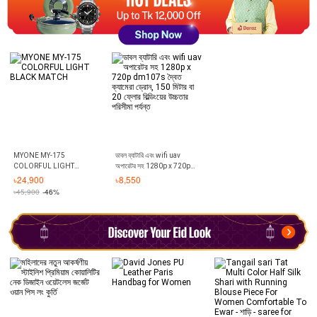
MYONE MY-175
ডাবল ব্যাটারি এবং wifi uav
COLORFUL LIGHT
অপারেটর সহ 1280p x 720p
BLACK MATCH
dm107s দ্বৈত ক্যামেরা ড্রোন,
৳
24,900
৳
8,550
150 মিটার বা 20 ফ্লোর বিল্ডিংয়ের
৳
45,900
-46%
উচ্চতার পরিসীমা পর্যন্ত