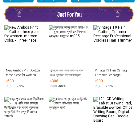
New Ambos Print Cotton
পুরুষদের জন্য কালো সাদা এবং ধূসর
Vintage T9 Hair Catting
three piece for women.
রঙের স্লাইডস স্লিপার ক্যাজুয়াল
Trimmer Recharge
maroon Color. - Three Piece
স্যান্ডেল m005
Professional Cordless
৳
630
৳
306
৳
990
Hair Trimmer
৳
1,550
-59%
৳
900
-66%
৳
1,450
-32%