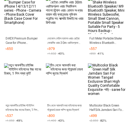
DiKEX Premium Bumper
ভোকোল লেডিস ফ্যাশন ওয়াচ রেট্রো
Full Metal Portable Shake
Case for iPhone
কোয়ার্টজ ওয়াচ 30m ওয়াটারপ্রুফ
Wireless Bluetooth
14/13/12/11 series -
ওয়াচ সিরামিকস পাতলা স্ট্র্যাপ ওয়াচ
Speaker/ M9 Bluetooth
৳
650
৳
979
৳
557
Phone - Camera - Phone
রোমান সংখ্যার ডায়াল ঘড়ি ক্যালেন্ডার
Speaker, Mini Wireless
৳
1,632
-40%
৳
950
-41%
Back Cover (Back Case
লুমিনাস পয়েন্টার সহ লাক্সারি ডিজাইনের
Subwoofer, Small Steel
Cover For Smartphone)
ওয়াচ রিস্টওয়াচ
Cannon, Portable Small
Speaker Suitable For Party -
5 Hours Backup -
Bluetooth Speaker -
Bluetooth Speaker -
Bluetooth Speaker
নতুন আকর্ষণীয় চাইনিজ স্টাইলিশ
চীন থেকে আমদানি করা মহিলাদের জন্য
Multicolor Black Green
মহিলাদের উচ্চ মানের হিজাব, 1 পিস
স্ট্যান্ডার্ড চায়না পাম্পি জুতার স্নিকার্স
Half Silk Jamdani Sari For
লম্বা কুর্তি
Women Tangail Exclusive
৳
537
৳
800
৳
499
Shari High Quality
৳
1,050
-49%
৳
1,400
-43%
৳
2,850
-82%
Comfortable Exquisite- শাড়ি
- saree for women