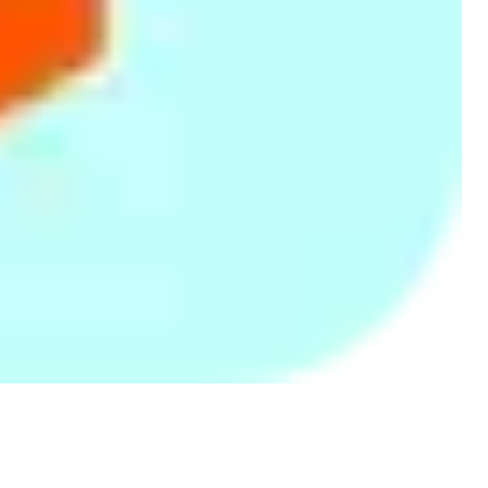
“ও মন রমজান এর ঐ রোযার শেষে এল খুশির ঈদ, ……।”
দারাজ ঈদ শপিং ফেস্ট ২০২৩ - বিভিন্ন পণ্য-সামগ্রীর আকর্ষণীয়
প্যাকেজ
আর মাত্র কয়েকটা দিন পেরিয়ে সামনেই যে ঈদ-উল-ফিতর, এ কথাটা নিশ্চয় মনে করিয়ে
দেবার দরকার হবে না! তবে একটা বিষয় আপনাদেরকে মনে করিয়ে না দিলেই নয়, সেই
প্রয়োজনীয় বিষয়টি হল ঈদ উপলক্ষে শপিং। ঈদের কেনাকাটা আমাদের দেশের
প্রেক্ষাপটে এক দিকে যেমন বিশাল আনন্দের, অন্যদিকে তেমনি চরম পীড়াদায়ক একটা
বিষয়ও বটে। আসলে প্রতি বছর ঈদ আসলেই আমাদের মাথায় কিছু বাড়তি চিন্তা আপন
মনেই ঘুরতে থাকে ; বিশেষ করে বাবাকে এবার কোন
পাঞ্জাবি
দেওয়া যায়, মাকে কোন
শাড়ি
পরলে সবচেয়ে মানাবে অথবা ছোট ভাই-বোনদের বায়নাগুলো কিভাবে আরো ভাল ভাবে
মেটানো যায়। আর আপনারাও নিশ্চয় এসব মধুর সমস্যার সাথে ইতিমধ্যেই একমত
পোষন করে ফেলেছেন, তাহলে ঈদ শপিং নিয়ে আপনার আর বাড়তি চিন্তার দরকার হবে
না। এখন দারাজ বাংলাদেশ দিচ্ছে আপনাকে এক বড় ধরণের সুখবর এর আকর্ষণীয়
প্যাকেজ! চলুন দেখা যাক, দারাজ এর এই আকর্ষণীয় প্যাকেজটিতে ক্রেতা সাধারণ এর
জন্য কি কি সারপ্রাইজ অপেক্ষা করছে।
আর এমন সময় শুরু হচ্ছে দারাজের বহুল কাঙ্ক্ষিত সেল ক্যাম্পেইন ‘দারাজ ঈদ শপিং
ফেস্ট ২০২৩’। দারাজের এই উৎসব টি খুবই কাঙ্ক্ষিত, কারন এখানে থাকছে একই সাথে
রমজান এর শপিং ও ক্রেতাদের বহুল প্রতিক্ষিত ঈদের কেনাকাটা করার দারুণ সুযোগ।
যেহেতু অফলাইন মার্কেটে শপিং এ নানা প্রকার ঝামেলা-ঝঞ্ঝাট পোহানো লাগে, তাই
একবিংশ শতাব্দির এই যুগে এসে মানুষ অন্যান্য সাধারণ শপিং এর মত ঈদ শপিং (২০২৩)
এর ক্ষেত্রেও অনলাইন শপিং কে সবার আগে প্রাধাণ্য দিয়ে থাকে। আর এজন্য ঈদ
শপিং কে কেন্দ্র করে দারাজ তো রীতিমত ক্রেতাদের ঈদ এর শপিং এর আওতাভুক্ত