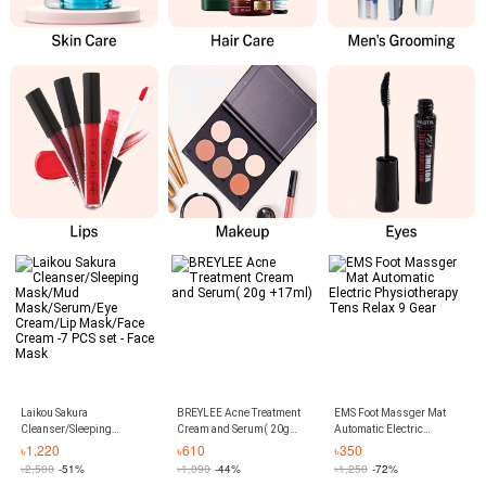
Laikou Sakura
BREYLEE Acne Treatment
EMS Foot Massger Mat
Cleanser/Sleeping
Cream and Serum( 20g
Automatic Electric
Mask/Mud
+17ml)
Physiotherapy Tens Relax
৳
1,220
৳
610
৳
350
Mask/Serum/Eye
9 Gear
৳
2,500
-51%
৳
1,090
-44%
৳
1,250
-72%
Cream/Lip Mask/Face