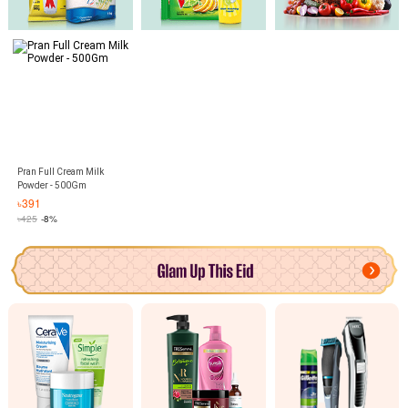
Pran Full Cream Milk
Powder - 500Gm
৳
391
৳
425
-8%