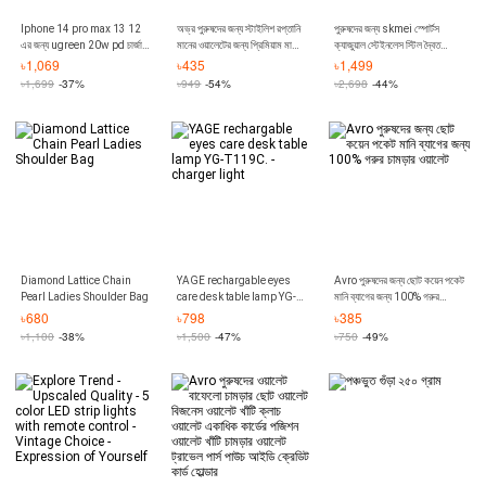
Iphone 14 pro max 13 12
অভ্র পুরুষদের জন্য স্টাইলিশ রপ্তানি
পুরুষদের জন্য skmei স্পোর্টস
এর জন্য ugreen 20w pd চার্জার
মানের ওয়ালেটের জন্য প্রিমিয়াম মার্জিত
ক্যাজুয়াল স্টেইনলেস স্টিল দ্বৈত
ipad xiaomi huawei মোবাইল
এবং আরামদায়ক ট্রাইফোল্ড 100%
ডিসপ্লে ওয়াটারপ্রুফ ডিজিটাল ওয়াচ
৳
1,069
৳
435
৳
1,499
ফোন চার্জারের জন্য ফাস্ট usb c
খাঁটি গরুর চামড়ার মানি ব্যাগ
1370
৳
1,699
-37%
৳
949
-54%
৳
2,698
-44%
চার্জার
Diamond Lattice Chain
YAGE rechargable eyes
Avro পুরুষদের জন্য ছোট কয়েন পকেট
Pearl Ladies Shoulder Bag
care desk table lamp YG-
মানি ব্যাগের জন্য 100% গরুর
T119C. - charger light
চামড়ার ওয়ালেট
৳
680
৳
798
৳
385
৳
1,100
-38%
৳
1,500
-47%
৳
750
-49%