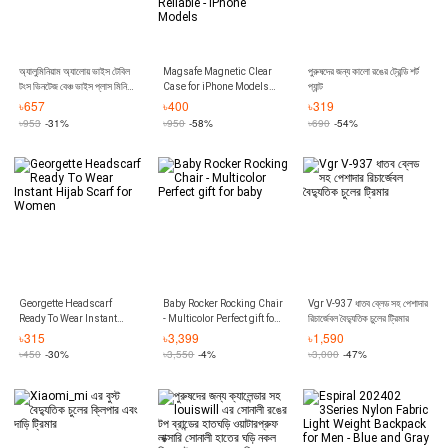
অ্যালুমিনিয়াম অ্যালোয় ভাইস টেবিল
Magsafe Magnetic Clear
পুরুষদের জন্য কালো রঙের ট্রেন্ডি শর্ট
টংস ভিনটেজ বেঞ্চ ভাইস প্লাস মিনি
Case for iPhone Models
প্যান্ট
ক্ল্যাম্প diy টুল সানলাইট মল
Shockproof Back Cover -
৳
657
৳
400
৳
319
Durable and Very Reliable -
৳
953
-31%
৳
950
-58%
৳
690
-54%
iPhone Models
Georgette Headscarf
Baby Rocker Rocking Chair
Vgr V-937 ধাতব ব্লেড সহ পেশাদার
Ready To Wear Instant
- Multicolor Perfect gift for
রিচার্জেবল বৈদ্যুতিক চুলের ট্রিমার
Hijab Scarf for Women
baby
৳
315
৳
3,399
৳
1,590
৳
450
-30%
৳
3,550
-4%
৳
3,000
-47%