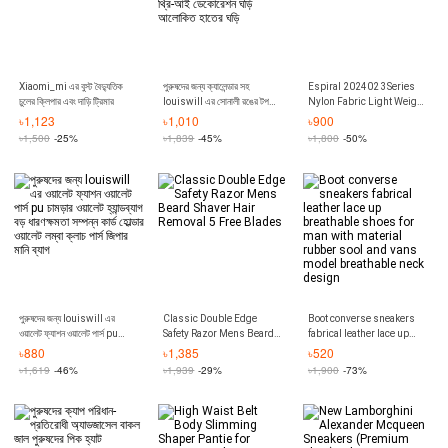
Xiaomi_mi এর বুস্ট বৈদ্যুতিক
পুরুষদের জন্য ক্যালেন্ডার সহ
Espiral 202402 3Series
চুলের ক্লিপার এবং দাড়ি ট্রিমার
louiswill এর সোনালী রঙের টপ
Nylon Fabric Light Weight
ব্রান্ডের হাতঘড়ি ওয়াটারপ্রুফ লাক্সারি
Backpack for Men - Blue
৳
1,123
৳
1,010
৳
900
সোনালী হাতের ঘড়ি নকল থ্রি-আই
and Gray
৳
1,500
-25%
৳
1,839
-45%
৳
1,800
-50%
ডেকোরেশন ঘড়ি আলোকিত হাতের ঘড়ি
পুরুষদের জন্য louiswill এর
Classic Double Edge
Boot converse sneakers
ওয়ালেট ফ্যাশন ওয়ালেট পার্স pu
Safety Razor Mens Beard
fabrical leather lace up
চামড়ার ওয়ালেট হ্যান্ডব্যাগ বড়
Shaver Hair Removal 5
breathable shoes for man
৳
880
৳
1,385
৳
520
ধারণক্ষমতা সম্পন্ন কার্ড হোল্ডার
Free Blades
with material rubber sool
৳
1,619
-46%
৳
1,939
-29%
৳
1,900
-73%
ওয়ালেট লম্বা ক্লাচ পার্স জিপার মানি
and vans model
ব্যাগ
breathable neck design