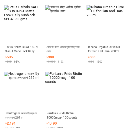
Cream -7 PCS set - Face
Mask
Lotus Herbals SAFE SUN
ফেস শপ রাইস ওয়াটার ব্রাইট ক্লিনজিং
Ribana Organic Olive Oil
3-in-1 Matte Look Daily
ফোম
for Skin and Hair- 200ml
Sunblock SPF-40 50 gms
৳
505
৳
980
৳
585
৳
595
-15%
৳
1,099
-11%
৳
650
-10%
Neutrogena অয়েল ফ্রি ব্রণের
Puritan's Pride Biotin
ফেস ওয়াশ 269 ml
10000mcg - 100 counts
৳
2,191
৳
1,490
৳
2,400
-9%
৳
2,000
-26%