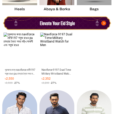
পুরুষদের জন্য naviforce nf9197
Naviforce 9197 Dual Time
সবুজ রঙের pu চামড়ার দ্বৈত সময় ঘড়ি-
Military Wristband Watch
সোনালী এবং সবুজ রঙের
for Men
৳
2,550
৳
2,352
৳
3,500
-27%
৳
3,200
-27%