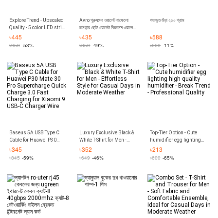
Explore Trend - Upscaled
Avro পুরুষদের ওয়ালেট বাফেলো
পঞ্চভুত গুঁড়া ২৫০ গ্রাম
Quality - 5 color LED strip
চামড়ার ছোট ওয়ালেট বিজনেস ওয়ালেট
lights with remote control -
খাঁটি ক্লাচ ওয়ালেট একাধিক কার্ডের
৳
445
৳
435
৳
588
Vintage Choice -
পজিশন ওয়ালেট খাঁটি চামড়ার ওয়ালেট
৳
950
-53%
৳
850
-49%
৳
660
-11%
Expression of Yourself
ট্রাভেল পার্স পাউচ আইডি ক্রেডিট কার্ড
হোল্ডার
Baseus 5A USB Type C
Luxury Exclusive Black &
Top-Tier Option - Cute
Cable for Huawei P30
White T-Shirt for Men -
humidifier egg lighting
Mate 30 Pro Supercharge
Effortless Style for Casual
high quality humidifier -
৳
345
৳
352
৳
213
Quick Charge 3.0 Fast
Days in Moderate Weather
Break Trend - Professional
৳
845
-59%
৳
649
-46%
৳
600
-65%
Charging for Xiaomi 9
Quality
USB-C Charger Wire