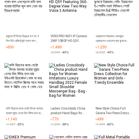
হ্যান্ডেল টি মিল্ক ড্রিঙ্ক মগ সহ 1
V380 PRO WIFI IP Camera
ওয়্যারলেস ইয়ারবাড নেকব্যান্ড
পিস হিট-রেজিস্ট্যান্ট গ্লাস কাপ
2MP 1080P HD Q5Y
ওয়্যারলেস হেডফোন ঘাড় ঝুলানো
এসপ্রেসো কফি কাপ ঘরোয়া হুইস্কি
Featuring 360-Degree
ইয়ারবাড গেমিং ইয়ারফোন ই-স্পোর্টস
৳
600
৳
1,499
৳
1,230
জুস কাপ হোম বার ড্রিঙ্কওয়্যার
View Two Way Voice 3
সফট সিলিকন স্পোর্ট ইয়ারফোন hd
৳
2,500
-40%
৳
2,232
-45%
Antenna
স্টিরিও হেডসেট চৌম্বকীয় হেডফোন
কফি ক্রিমের জন্য মেট্টো মিল্ক বাবলার
Ladies Crossbody China
New Style Choice Full
ঘরোয়া হ্যান্ড হেলড ডিম বিটার ব্লন ডার
product Hand Bags for
Garara Two-Piece Dress
ইউএসবি রিচার্জেবল ফোম মা কার
Women Imitations Luxury
Collection for Women and
৳
1,140
৳
770
৳
499
কিচেন পোর্টেবল মিক্সার সাথে মারার মাথা
Handbag 2022 Female
Girls - Trendy Ensemble
৳
1,527
-25%
৳
1,200
-36%
৳
1,250
-60%
+ মিক্সিং হেড + ফোম হেড
Small Shoulder
Messenger Bag - Bag -Bag
for Women