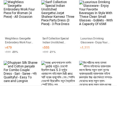
Weightless Georgette
Sarif Collection Special
Luxurious Drinking
Embroidery Work Four
Indian Unstitched
Glassware - Enjoy Your
Piece For Women (4 Piece)
Georgette/Jorjet Shalwar
Favorite Beverages In Style
৳
479
৳
555
৳
1,111
- All Occasion
Kameez Three Piece Party
With These Clean Small
৳
599
-20%
৳
699
-21%
Dress {3 Piece} - 3 Pice
Glasses - Goblets - With A
Dress
Capacity Of 65Ml
Dhupiyan Silk Sharee and
স্বচ্ছ এক্সপ্লোরেশন ভার্সন yx06
কিশোরীদের জন্য হালকা নাইলন
Cotton panjabi For Combo
ব্লুটুথ হেডসেট ক্রিস্টাল tws 5.3
মহিলাদের ব্যাকপ্যাক কালো জিপার
Couple Dress - Sari - Saree
ব্লুটুথ ওয়্যারলেস বাইনোরাল hifi enc
স্কুল ব্যাগ ফুলের অ্যামব্রয়ডারি
৳
950
৳
847
৳
574
- শাড়ি Qualityful - Easy To
স্মার্ট নয়েজ ক্যান্সেলিং গেম স্পোর্টস
ব্যাকপ্যাক মহিলা রুকস্যাক উচ্চ
৳
1,350
-30%
৳
1,896
-55%
৳
1,550
-63%
care and Longive
হেডসেট ক্রিয়েটিভ নতুন বৈদ্যুতিক
ধারণক্ষমতা সম্পন্ন-মেয়েদের জন্য