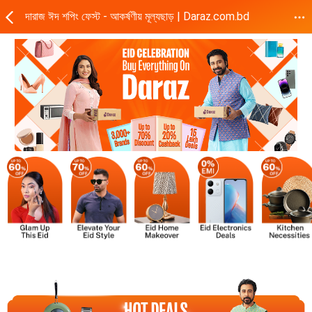
দারাজ ঈদ শপিং ফেস্ট - আকর্ষণীয় মূল্যছাড় | Daraz.com.bd