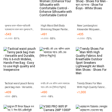
পুরুষদের ক্যাপ পরিধান-প্রতিরোধী
High Waist Belt Body
New Lamborghini
অ্যাডজাসেল বাকল জাল পুরুষদের পিক
Slimming Shaper Pantie
Alexander Mcqueen
হ্যাট
for Women | Enhance Your
Sneakers (Premium Shoe)
৳
543
৳
491
৳
435
Silhouette with
- Shoes For Men - জুতা ছেলেদের
৳
1,100
-51%
৳
1,050
-53%
৳
1,550
-72%
Comfortable Control -
- Shoe For Boys - White
Enhance Silhouette with
Shoes
Comfortable Control
Tactical waist pouch fanny
মশারি নেট এবং বালিশ ওভাল আকারের
Trendy Shoes For Man
pack bag men - Versatile
সাথে বেবি বেড (বিভিন্ন প্রিন্টেড)
With High Quality Fabrics
and Durable, Fits 6.6-inch
And Breathable Outdoor
৳
409
৳
490
৳
1,000
Mobiles, Hands-Free Bag -
Sport Sneakers
৳
550
-26%
৳
600
-18%
Easy to use High quality
Lightweight Air Mesh
and Inexpensive
Men Shoes - Shoes For
Men