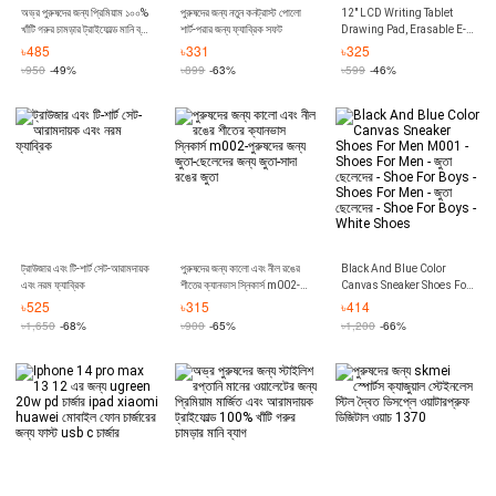
অভ্র পুরুষদের জন্য প্রিমিয়াম ১০০%
পুরুষদের জন্য নতুন কনট্রাস্ট পোলো
12" LCD Writing Tablet
খাঁটি গরুর চামড়ার ট্রাইফোল্ড মানি ব্যাগ
শার্ট-পরার জন্য ফ্যাব্রিক সফট
Drawing Pad, Erasable E-
পুরুষদের জন্য স্টাইলিশ রপ্তানি মানের
writer, Office Writing
৳
485
৳
331
৳
325
ওয়ালেট
Board, Digital Drawing
৳
950
-49%
৳
899
-63%
৳
599
-46%
Pad, Doodle Board
ট্রাউজার এবং টি-শার্ট সেট-আরামদায়ক
পুরুষদের জন্য কালো এবং নীল রঙের
Black And Blue Color
এবং নরম ফ্যাব্রিক
শীতের ক্যানভাস স্নিকার্স m002-
Canvas Sneaker Shoes For
পুরুষদের জন্য জুতা-ছেলেদের জন্য
Men M001 - Shoes For
৳
525
৳
315
৳
414
জুতা-সাদা রঙের জুতা
Men - জুতা ছেলেদের - Shoe For
৳
1,650
-68%
৳
900
-65%
৳
1,200
-66%
Boys - Shoes For Men - জুতা
ছেলেদের - Shoe For Boys -
White Shoes