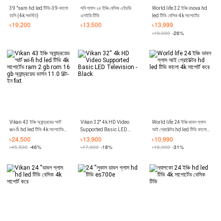
39 "sam hd led টিভি-39-কালো
সনি প্লাস ২৪ ইঞ্চি বেসিক এইচডি
World life 32 ইঞ্চি inova hd
হাসি (4k সমর্থিত)
এলইডি টিভি
led টিভি বেসিক 4k সাপোর্টেড
৳
19,200
৳
13,500
৳
13,999
৳
19,000
-26%
Vikan 43 ইঞ্চি অ্যান্ড্রয়েড স্মার্ট
Vikan 32'' 4k HD Video
World life 24 ইঞ্চি ডাবল গ্লাস
wi-fi hd led টিভি 4k সাপোর্টেড
Supported Basic LED
আই প্রোটেক্টর hd led টিভি কালো
ram 2 gb rom 16 gb
Television - Black
4k সাপোর্ট করে
৳
24,500
৳
13,900
৳
10,990
অ্যান্ড্রয়েড ভার্সন 11.0 বিল্ট-ইন fixt
৳
45,500
-46%
৳
17,000
-18%
৳
16,000
-31%