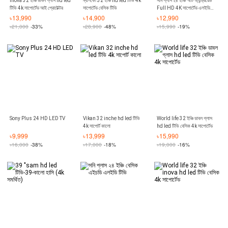
Inova 32 ইঞ্চি ডাবল গ্লাস hd led
ন্যাপকো 32 ইঞ্চি hd led টিভি 4k
সনি প্লাস ২৪ ইঞ্চি স্মার্ট অ্যান্ড্রয়েড
টিভি 4k সাপোর্টেড আই প্রোটেক্টর
সাপোর্টেড বেসিক টিভি
Full HD 4K সাপোর্টেড এলইডি
টিভি
৳
13,990
৳
14,900
৳
12,990
৳
21,000
-33%
৳
28,900
-48%
৳
15,990
-19%
Sony Plus 24 HD LED TV
Vikan 32 inche hd led টিভি
World life 32 ইঞ্চি ডাবল গ্লাস
4k সাপোর্ট কালো
hd led টিভি বেসিক 4k সাপোর্টেড
৳
9,999
৳
13,999
৳
15,990
৳
16,000
-38%
৳
17,000
-18%
৳
19,000
-16%