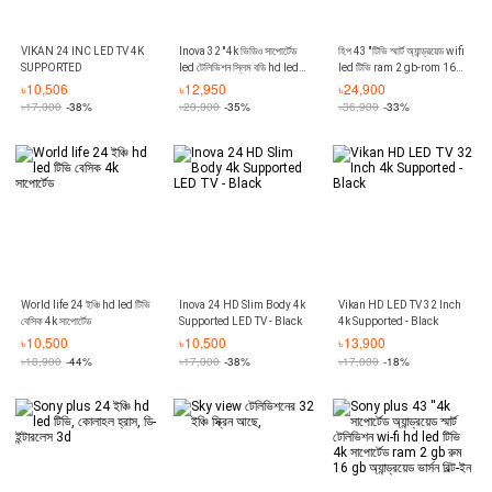
VIKAN 24 INC LED TV 4K
Inova 32 ''4k ভিডিও সাপোর্টেড
হিপ 43 ''টিভি স্মার্ট অ্যান্ড্রয়েড wifi
SUPPORTED
led টেলিভিশন স্লিম বডি hd led
led টিভি ram 2 gb-rom 16
টিভি
gb 4k সাপোর্টেড
৳
10,506
৳
12,950
৳
24,900
৳
17,000
-38%
৳
20,000
-35%
৳
36,900
-33%
World life 24 ইঞ্চি hd led টিভি
Inova 24 HD Slim Body 4k
Vikan HD LED TV 32 Inch
বেসিক 4k সাপোর্টেড
Supported LED TV - Black
4k Supported - Black
৳
10,500
৳
10,500
৳
13,900
৳
18,900
-44%
৳
17,000
-38%
৳
17,000
-18%