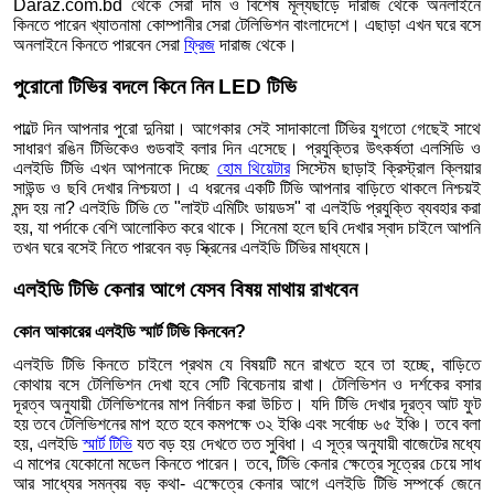
Daraz.com.bd থেকে সেরা দাম ও বিশেষ মূল্যছাড়ে দারাজ থেকে অনলাইনে
কিনতে পারেন খ্যাতনামা কোম্পানীর সেরা টেলিভিশন বাংলাদেশে। এছাড়া এখন ঘরে বসে
অনলাইনে কিনতে পারবেন সেরা
ফ্রিজ
দারাজ থেকে।
পুরোনো টিভির বদলে কিনে নিন LED টিভি
পাল্টে দিন আপনার পুরো দুনিয়া। আগেকার সেই সাদাকালো টিভির যুগতো গেছেই সাথে
সাধারণ রঙিন টিভিকেও গুডবাই বলার দিন এসেছে। প্রযুক্তির উৎকর্ষতা এলসিডি ও
এলইডি টিভি এখন আপনাকে দিচ্ছে
হোম থিয়েটার
সিস্টেম ছাড়াই ক্রিস্ট্রাল ক্লিয়ার
সাউন্ড ও ছবি দেখার নিশ্চয়তা। এ ধরনের একটি টিভি আপনার বাড়িতে থাকলে নিশ্চয়ই
মন্দ হয় না? এলইডি টিভি তে "লাইট এমিটিং ডায়ডস" বা এলইডি প্রযুক্তি ব্যবহার করা
হয়, যা পর্দাকে বেশি আলোকিত করে থাকে। সিনেমা হলে ছবি দেখার স্বাদ চাইলে আপনি
তখন ঘরে বসেই নিতে পারবেন বড় স্ক্রিনের এলইডি টিভির মাধ্যমে।
এলইডি টিভি কেনার আগে যেসব বিষয় মাথায় রাখবেন
কোন আকারের এলইডি স্মার্ট টিভি কিনবেন?
এলইডি টিভি কিনতে চাইলে প্রথম যে বিষয়টি মনে রাখতে হবে তা হচ্ছে, বাড়িতে
কোথায় বসে টেলিভিশন দেখা হবে সেটি বিবেচনায় রাখা। টেলিভিশন ও দর্শকের বসার
দূরত্ব অনুযায়ী টেলিভিশনের মাপ নির্বাচন করা উচিত। যদি টিভি দেখার দূরত্ব আট ফুট
হয় তবে টেলিভিশনের মাপ হতে হবে কমপক্ষে ৩২ ইঞ্চি এবং সর্বোচ্চ ৬৫ ইঞ্চি। তবে বলা
হয়, এলইডি
স্মার্ট টিভি
যত বড় হয় দেখতে তত সুবিধা। এ সূত্র অনুযায়ী বাজেটের মধ্যে
এ মাপের যেকোনো মডেল কিনতে পারেন। তবে, টিভি কেনার ক্ষেত্রে সূত্রের চেয়ে সাধ
আর সাধ্যের সমন্বয় বড় কথা- এক্ষেত্রে কেনার আগে এলইডি টিভি সম্পর্কে জেনে