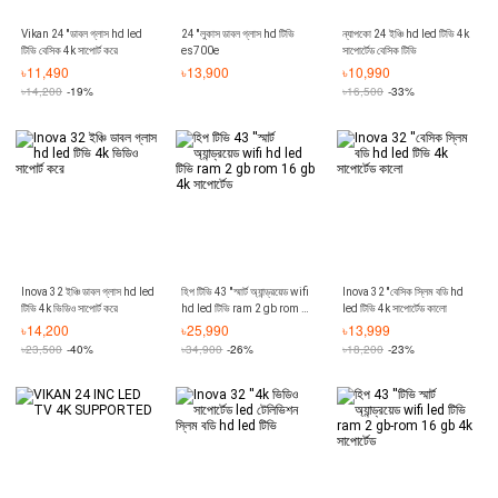
Vikan 24 ''ডাবল গ্লাস hd led
24 ''লুকাস ডাবল গ্লাস hd টিভি
ন্যাপকো 24 ইঞ্চি hd led টিভি 4k
টিভি বেসিক 4k সাপোর্ট করে
es700e
সাপোর্টেড বেসিক টিভি
৳
11,490
৳
13,900
৳
10,990
৳
14,200
-19%
৳
16,500
-33%
Inova 32 ইঞ্চি ডাবল গ্লাস hd led
হিপ টিভি 43 ''স্মার্ট অ্যান্ড্রয়েড wifi
Inova 32 ''বেসিক স্লিম বডি hd
টিভি 4k ভিডিও সাপোর্ট করে
hd led টিভি ram 2 gb rom 16
led টিভি 4k সাপোর্টেড কালো
gb 4k সাপোর্টেড
৳
14,200
৳
25,990
৳
13,999
৳
23,500
-40%
৳
34,900
-26%
৳
18,200
-23%