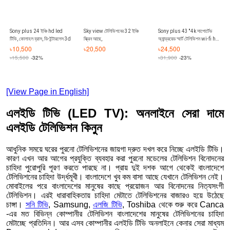
Sony plus 24 ইঞ্চি hd led
Sky view টেলিভিশনের 32 ইঞ্চি
Sony plus 43 ''4k সাপোর্টেড
টিভি, কোলাহল হ্রাস, ডি-ইন্টারলেস 3d
স্ক্রিন আছে,
অ্যান্ড্রয়েড স্মার্ট টেলিভিশন wi-fi hd
led টিভি 4k সাপোর্টেড ram 2 gb
৳
10,500
৳
20,500
৳
24,500
রুম 16 gb অ্যান্ড্রয়েড ভার্সন বিল্ট-ইন
৳
15,500
-32%
৳
31,900
-23%
[View Page in English]
এলইডি টিভি (LED TV): অনলাইনে সেরা দামে
এলইডি টেলিভিশন কিনুন
আধুনিক সময়ে ঘরের পুরনো টেলিভিশনের জায়গা দ্রুত দখল করে নিচ্ছে এলইডি টিভি।
কারণ এখন আর আগের প্রযুক্তি ব্যবহার করা পুরনো মডেলের টেলিভিশন বিনোদনের
চাহিদা পুরোপুরি পূরণ করতে পারছে না। প্রায় দুই দশক আগে থেকেই বাংলাদেশে
টেলিভিশনের চাহিদা উর্দ্ধমূখী। বাংলাদেশে খুব কম বাসা আছে যেখানে টেলিভিশন নেই।
মোবাইলের পরে বাংলাদেশের মানুষের কাছে প্রয়োজন আর বিনোদনের নিত্যসংগী
টেলিভিশন। এরই ধারাবাহিকতায় চাহিদা মেটাতে টেলিভিশনের বাজারও হয়ে উঠেছে
চাঙ্গা।
সনি টিভি
, Samsung,
এলজি টিভি
, Toshiba থেকে শুরু করে Canca
-এর মত বিভিন্ন কোম্পানীর টেলিভিশন বাংলাদেশের মানুষের টেলিভিশনের চাহিদা
মেটাচ্ছে প্রতিদিন। আর এসব কোম্পানীর এলইডি টিভি অনলাইনে কেনার সেরা মাধ্যম