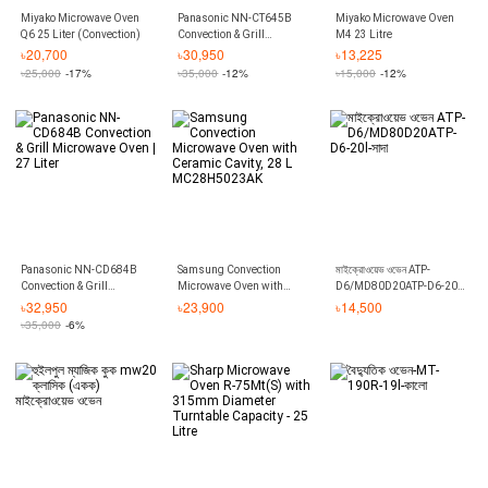
Miyako Microwave Oven
Panasonic NN-CT645B
Miyako Microwave Oven
Q6 25 Liter (Convection)
Convection & Grill
M4 23 Litre
Microwave Oven 27 Liter
৳
20,700
৳
30,950
৳
13,225
৳
25,000
-17%
৳
35,000
-12%
৳
15,000
-12%
Panasonic NN-CD684B
Samsung Convection
মাইক্রোওয়েভ ওভেন ATP-
Convection & Grill
Microwave Oven with
D6/MD80D20ATP-D6-20l-
Microwave Oven | 27 Liter
Ceramic Cavity, 28 L
সাদা
৳
32,950
৳
23,900
৳
14,500
MC28H5023AK
৳
35,000
-6%