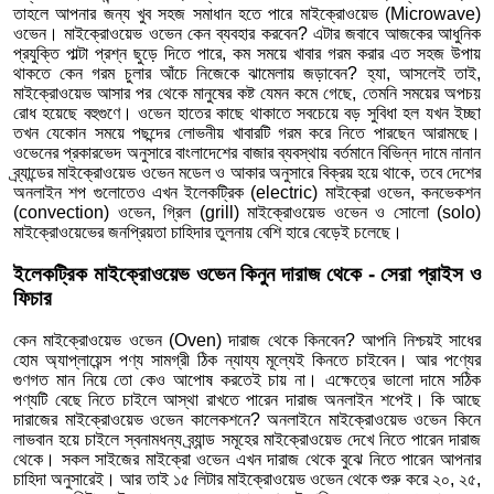
তাহলে আপনার জন্য খুব সহজ সমাধান হতে পারে মাইক্রোওয়েভ (Microwave)
ওভেন। মাইক্রোওয়েভ ওভেন কেন ব্যবহার করবেন? এটার জবাবে আজকের আধুনিক
প্রযুক্তি পাল্টা প্রশ্ন ছুড়ে দিতে পারে, কম সময়ে খাবার গরম করার এত সহজ উপায়
থাকতে কেন গরম চুলার আঁচে নিজেকে ঝামেলায় জড়াবেন? হ্যা, আসলেই তাই,
মাইক্রোওয়েভ আসার পর থেকে মানুষের কষ্ট যেমন কমে গেছে, তেমনি সময়ের অপচয়
রোধ হয়েছে বহুগুণে। ওভেন হাতের কাছে থাকাতে সবচেয়ে বড় সুবিধা হল যখন ইচ্ছা
তখন যেকোন সময়ে পছন্দের লোভনীয় খাবারটি গরম করে নিতে পারছেন আরামছে।
ওভেনের প্রকারভেদ অনুসারে বাংলাদেশের বাজার ব্যবস্থায় বর্তমানে বিভিন্ন দামে নানান
ব্র্যান্ডের মাইক্রোওয়েভ ওভেন মডেল ও আকার অনুসারে বিক্রয় হয়ে থাকে, তবে দেশের
অনলাইন শপ গুলোতেও এখন ইলেকট্রিক (electric) মাইক্রো ওভেন, কনভেকশন
(convection) ওভেন, গ্রিল (grill) মাইক্রোওয়েভ ওভেন ও সোলো (solo)
মাইক্রোওয়েভের জনপ্রিয়তা চাহিদার তুলনায় বেশি হারে বেড়েই চলেছে।
ইলেকট্রিক মাইক্রোওয়েভ ওভেন কিনুন দারাজ থেকে - সেরা প্রাইস ও
ফিচার
কেন মাইক্রোওয়েভ ওভেন (Oven) দারাজ থেকে কিনবেন? আপনি নিশ্চয়ই সাধের
হোম অ্যাপ্লায়েন্স পণ্য সামগ্রী ঠিক ন্যায্য মূল্যেই কিনতে চাইবেন। আর পণ্যের
গুণগত মান নিয়ে তো কেও আপোষ করতেই চায় না। এক্ষেত্রে ভালো দামে সঠিক
পণ্যটি বেছে নিতে চাইলে আস্থা রাখতে পারেন দারাজ অনলাইন শপেই। কি আছে
দারাজের মাইক্রোওয়েভ ওভেন কালেকশনে? অনলাইনে মাইক্রোওয়েভ ওভেন কিনে
লাভবান হয়ে চাইলে স্বনামধন্য ব্র্যান্ড সমূহের মাইক্রোওয়েভ দেখে নিতে পারেন দারাজ
থেকে। সকল সাইজের মাইক্রো ওভেন এখন দারাজ থেকে বুঝে নিতে পারেন আপনার
চাহিদা অনুসারেই। আর তাই ১৫ লিটার মাইক্রোওয়েভ ওভেন থেকে শুরু করে ২০, ২৫,