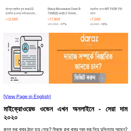
হুইলপুল ম্যাজিক কুক mw20
Sharp Microwave Oven R-
বৈদ্যুতিক ওভেন-MT-190R-19l-
ক্লাসিক (একক) মাইক্রোওয়েভ
75Mt(S) with 315mm
কালো
ওভেন
Diameter Turntable
৳
12,000
৳
17,900
৳
7,000
Capacity - 25 Litre
৳
21,550
-17%
৳
8,000
-13%
[View Page in English]
মাইক্রোওয়েভ ওভেন এখন অনলাইনে - সেরা দাম
২০২০
রান্না করা খাবার ঠান্ডা হয়ে গেছে? ফ্রিজে রাখা খাবার গরম করা নিয়ে দুশ্চিন্তায় আছেন?