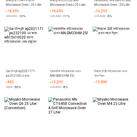
Sharp R-75MT-S Grill
Sharp R-25CT(S) Solo
Panasonic NN-SM255 Solo
Microwave Oven - 25 Liter
Microwave Oven | 25 Liter
Microwave Oven - 20 Liter
৳
18,450
৳
16,450
৳
14,250
৳
20,500
-10%
৳
18,500
-11%
৳
15,000
-5%
Ge হটপয়েন্ট ap2021171
প্যানাসনিক মাইক্রোওয়েভ ওভেন
মিয়াকো 30l মাইক্রোওয়েভ ওভেন
ps232100 এর জন্য
NN-SM33HM-25l
সাথে গ্রিল
wb15x10020 কালো
৳
482
৳
13,200
৳
15,890
মাইক্রোওয়েভ ডোর হ্যান্ডেল
৳
964
-50%
৳
14,500
-9%