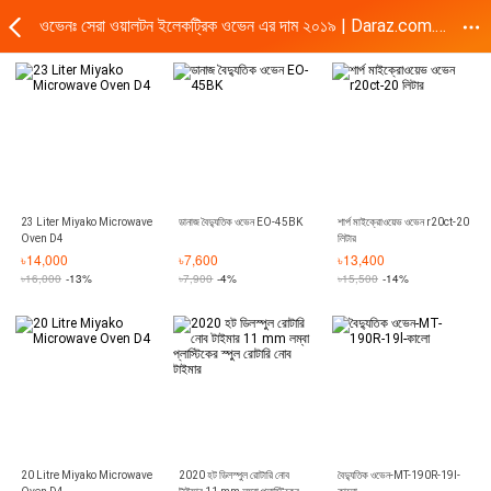
ওভেনঃ সেরা ওয়ালটন ইলেকট্রিক ওভেন এর দাম ২০১৯ | Daraz.com.bd
23 Liter Miyako Microwave
ডানাজ বৈদ্যুতিক ওভেন EO-45BK
শার্প মাইক্রোওয়েভ ওভেন r20ct-20
Oven D4
লিটার
৳
14,000
৳
7,600
৳
13,400
৳
16,000
-13%
৳
7,900
-4%
৳
15,500
-14%
20 Litre Miyako Microwave
2020 হট ডিলস্পুল রোটারি নোব
বৈদ্যুতিক ওভেন-MT-190R-19l-