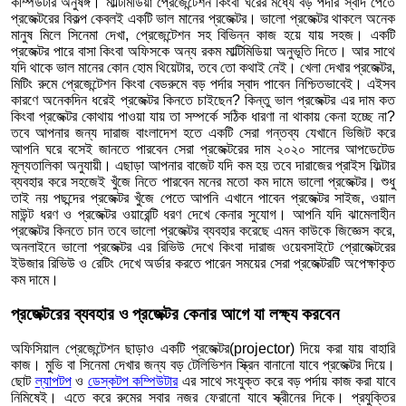
কম্পিউটার অনুষঙ্গ। মাল্টিমিডিয়া প্রেজেন্টেশন কিংবা ঘরের মধ্যে বড় পর্দার স্বাদ পেতে
প্রজেক্টরের বিকল্প কেবলই একটি ভাল মানের প্রজেক্টর। ভালো প্রজেক্টর থাকলে অনেক
মানুষ মিলে সিনেমা দেখা, প্রেজেন্টেশন সহ বিভিন্ন কাজ হয়ে যায় সহজ। একটি
প্রজেক্টর পারে বাসা কিংবা অফিসকে অন্য রকম মাল্টিমিডিয়া অনুভূতি দিতে। আর সাথে
যদি থাকে ভাল মানের কোন হোম থিয়েটার, তবে তো কথাই নেই। খেলা দেখার প্রজেক্টর,
মিটিং রুমে প্রেজেন্টেশন কিংবা বেডরুমে বড় পর্দার স্বাদ পাবেন নিশ্চিতভাবেই। এইসব
কারণে অনেকদিন ধরেই প্রজেক্টর কিনতে চাইছেন? কিন্তু ভাল প্রজেক্টর এর দাম কত
কিংবা প্রজেক্টর কোথায় পাওয়া যায় তা সম্পর্কে সঠিক ধারণা না থাকায় কেনা হচ্ছে না?
তবে আপনার জন্য দারাজ বাংলাদেশ হতে একটি সেরা গন্তব্য যেখানে ভিজিট করে
আপনি ঘরে বসেই জানতে পারবেন সেরা প্রজেক্টরের দাম ২০২০ সালের আপডেটেড
মূল্যতালিকা অনুযায়ী। এছাড়া আপনার বাজেট যদি কম হয় তবে দারাজের প্রাইস ফিল্টার
ব্যবহার করে সহজেই খুঁজে নিতে পারবেন মনের মতো কম দামে ভালো প্রজেক্টর। শুধু
তাই নয় পছন্দের প্রজেক্টর খুঁজে পেতে আপনি এখানে পাবেন প্রজেক্টর সাইজ, ওয়াল
মাউন্ট ধরণ ও প্রজেক্টর ওয়ারেন্টি ধরণ দেখে কেনার সুযোগ। আপনি যদি ঝামেলাহীন
প্রজেক্টর কিনতে চান তবে ভালো প্রজেক্টর ব্যবহার করেছে এমন কাউকে জিজ্ঞেস করে,
অনলাইনে ভালো প্রজেক্টর এর রিভিউ দেখে কিংবা দারাজ ওয়েবসাইটে প্রোজেক্টরের
ইউজার রিভিউ ও রেটিং দেখে অর্ডার করতে পারেন সময়ের সেরা প্রজেক্টরটি অপেক্ষাকৃত
কম দামে।
প্রজেক্টরের ব্যবহার ও প্রজেক্টর কেনার আগে যা লক্ষ্য করবেন
অফিসিয়াল প্রেজেন্টেশন ছাড়াও একটি প্রজেক্টর(projector) দিয়ে করা যায় বাহারি
কাজ। মুভি বা সিনেমা দেখার জন্য বড় টেলিভিশন স্ক্রিন বানানো যাবে প্রজেক্টর দিয়ে।
ছোট
ল্যাপটপ
ও
ডেস্কটপ কম্পিউটার
এর সাথে সংযুক্ত করে বড় পর্দায় কাজ করা যাবে
নিমিষেই। এতে করে রুমের সবার নজর ফেরানো যাবে স্ক্রীনের দিকে। প্রযুক্তির