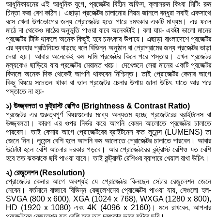
আধুনিকায়নের এই আধুনিক যুগে, প্রজেক্টর বিহীন অফিস, ক্লাসরুম কিংবা মিটিং রুম
চিন্তা করা বেশ কঠিন। এছাড়া প্রজেক্টর চালানোর নিয়ম জানলে বন্ধুরা সবাই একসাথে
বসে খেলা উপভোগের জন্য প্রোজেক্টর হতে পারে চমৎকার একটি মাধ্যম। এর ফলে
মাঠে না থেকেও মাঠের অনুভূতি পাওয়া যাবে অনেকটাই। বলা যায়- একটা ভালো মানের
প্রজেক্টর টিভি থাকলে অনেক কিছুই হবে চমৎকার উপায়ে। এছাড়া বাংলাদেশে প্রজেক্টর
এর ব্যবহার প্রতিনিয়ত বাড়ছে বলে বিভিন্ন অনুষ্ঠান বা প্রোগ্রামের জন্য প্রজেক্টর ভাড়া
দেয়া হয়। আবার অনেকেই কম দামি প্রজেক্টর কিনে পরে পস্তায়। তখন প্রজেক্টর
মূল্যকেও ছাড়িয়ে যায় প্রজেক্টর মেরামত খরচ। দেখেশুনে সেরা মানের একটি প্রজেক্টর
কিনলে অনেক দিক থেকেই আপনি থাকবেন নিশ্চিন্ত। তাই প্রোজেক্টর কেনার আগে
কিছু বিষয়ে সচেতন থাকা বা ভাল প্রজেক্টর চেনার উপায় জানা উচিৎ যাতে আর পরে
পস্তাতে না হয়-
১) উজ্জ্বলতা ও কন্ট্রাস্ট রেশিও (Brightness & Contrast Ratio)
প্রজেক্টর এর গুরুত্বপূর্ণ বিষয়গুলোর মধ্যে অন্যতম হচ্ছে প্রজেক্টরের ব্রাইটনেস বা
উজ্জ্বলতা। কারণ এর ওপর নির্ভর করে আপনি কেমন আলোতে প্রজেক্টর চালাতে
পারবেন। তাই কেনার আগে প্রোজেক্টরের ব্রাইটনেস কত লুমেন্স (LUMENS) তা
জেনে নিন। লুমেন্স বেশি হলে আপনি কম আলোতে প্রোজেক্টর চালাতে পারবেন। আবার
উল্টোটা হলে বেশি আলোর দরকার পড়বে। আর প্রোজেক্টরের কন্ট্রাস্ট রেশিও যত বেশি
হবে তত ঝকঝকে ছবি পাওয়া যাবে। তাই কন্ট্রাস্ট রেশিওর ব্যাপারে খেয়াল রাখা উচিৎ।
২) রেজুলেশন (Resolution)
প্রোজেক্টর কেনার আগে অবশ্যই যে প্রোজেক্টর কিনছেন সেটার রেজুলেশন জেনে
নেবেন। বর্তমানে বাজারে বিভিন্ন রেজুলেশনের প্রোজেক্টর পাওয়া যায়, সেগুলো হল-
SVGA (800 x 600), XGA (1024 x 768), WXGA (1280 x 800),
HD (1920 x 1080) এবং 4K (4096 x 2160)। মনে রাখবেন, আপনার
প্রজেক্টরের রেজুলেশন যত বেশি হবে তত চমৎকার ভাবে ফুটবে ছবি।