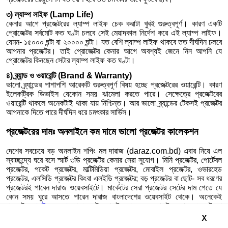
৩) ল্যাম্প লাইফ (Lamp Life)
কেনার আগে প্রজেক্টরের ল্যাম্প লাইফ চেক করাটা খুবই গুরুত্বপূর্ণ। কারণ একটি
প্রোজেক্টর সর্বমোট কত ঘণ্টা চলবে সেই মেয়াদকাল নির্দেশ করে এই ল্যাম্প লাইফ।
যেমন- ১৫০০০ ঘন্টা বা ২০০০০ ঘন্টা। যত বেশি ল্যাম্প লাইফ থাকবে তত দীর্ঘদিন চলবে
আপনার প্রজেক্টর। তাই প্রোজেক্টর কেনার আগে অবশ্যই জেনে নিন আপনি যে
প্রোজেক্টর কিনছেন সেটার ল্যাম্প লাইফ কত ঘণ্টা।
৪) ব্র্যান্ড ও ওয়ারেন্টি (Brand & Warranty)
ভালো ব্র্যান্ডের পাশাপশি আরেকটি গুরুত্বপূর্ণ বিষয় হচ্ছে প্রজেক্টরের ওয়ারেন্টি। কারণ
ইলেকট্রিক ডিভাইস যেকোন সময় ঝামেলা করতে পারে। সেক্ষেত্রে প্রজেক্টরের
ওয়ারেন্টি থাকলে অনেকটাই থাকা যায় নিশ্চিন্ত। আর ভালো ব্র্যান্ডের টেকসই প্রজেক্টর
আপনাকে দিতে পারে দীর্ঘদিন ধরে চমৎকার সার্ভিস।
প্রজেক্টরের দামঃ অনলাইনে কম দামে ভালো প্রজেক্টর কালেকশন
দেশের সবচেয়ে বড় অনলাইন শপিং মল দারাজ (daraz.com.bd) এবার নিয়ে এল
স্বাচ্ছন্দ্যে ঘরে বসে স্মার্ট ৩ডি প্রজেক্টর কেনার সেরা সুযোগ। মিনি প্রজেক্টর, পোর্টেবল
প্রজেক্টর, পকেট প্রজেক্টর, মাল্টিমিডিয়া প্রজেক্টর, মোবাইল প্রজেক্টর, ওভারহেড
প্রজেক্টর, এলসিডি প্রজেক্টর কিংবা এলইডি প্রজেক্টর; বড় প্রজেক্টর বা ছোট- সব ধরণের
প্রজেক্টরই পাবেন দারাজ ওয়েবসাইটে। মার্কেটের সেরা প্রজেক্টর সেটের দাম পেতে যে
কোন সময় ঘুরে আসতে পারেন দারাজ বাংলাদেশের ওয়েবসাইট থেকে। অনেকেই
প্রজেক্টর
মোবাইল এর দাম
বা প্রজেক্টর মোবাইল দাম জেনে মোবাইল ফোনে প্রজেক্টর বা
স্মার্ট ফোন প্রজেক্টর ব্যবহার করতে চান। কিন্তু ডিজিটাল প্রজেক্টর এর দাম কিছুটা বেশি
x
হলেও তা আপনাকে অনেক বেশি ভালো সার্ভিস দেবে। এছাড়া দারাজে পাওয়া যাবে সনি,