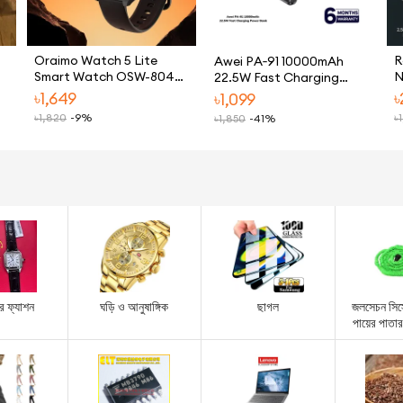
Oraimo Watch 5 Lite
R
Awei PA‑91 10000mAh
Smart Watch OSW-804
N
22.5W Fast Charging
with 2.01 Inch HD Display
Power Bank
৳
1,649
৳
৳
1,099
and 100 Plus Sports
৳
1,820
-9%
৳
৳
1,850
-41%
Modes
র ফ্যাশন
ঘড়ি ও আনুষাঙ্গিক
ছাগল
জলসেচন সিস্
পায়ের পাতা