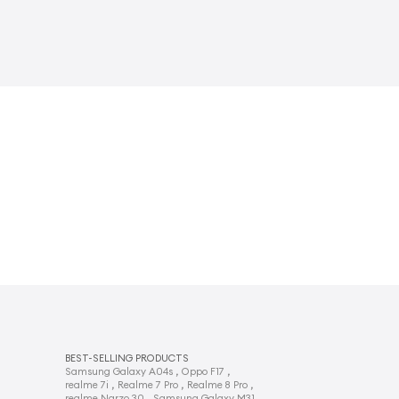
BEST-SELLING PRODUCTS
,
,
Samsung Galaxy A04s
Oppo F17
,
,
,
realme 7i
Realme 7 Pro
Realme 8 Pro
,
,
realme Narzo 30
Samsung Galaxy M31