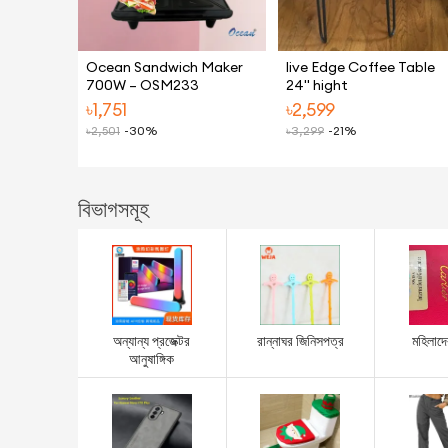
Ocean Sandwich Maker
live Edge Coffee Table
700W – OSM233
24" hight
৳
1,751
৳
2,599
৳
2,501
-30%
৳
3,299
-21%
বিভাগসমূহ
অন্যান্য প্রজেক্টর
রান্নাঘর জিনিসপত্র
মহিলাদে
আনুষাঙ্গিক