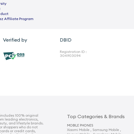
sity
z
nduct
az Affiliate Program
Verified by
DBID
Registration ID :
304903094
includes 100% original
Top Categories & Brands
om leading electronics,
uty, and lifestyle brands.
MOBILE PHONES
for shoppers who do not
,
,
Xiaomi Mobile
Samsung Mobile
cards or credit cards,