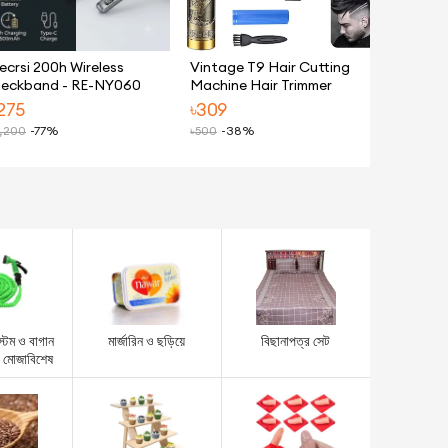
ecrsi 200h Wireless
Vintage T9 Hair Cutting
eckband - RE-NY060
Machine Hair Trimmer
275
৳
309
1,200
-77%
৳
500
-38%
টেম ও বাগান
মার্জারিন ও ছড়িয়ে
বিছানাপত্র সেট
র মোজাবিশেষ