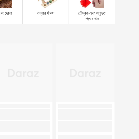
এবং ছোলা
ওয়্যার র্যাকস
চৌম্বক এবং অনুভূত
প্লেবোর্ডস