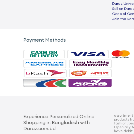
Daraz Univer
Sell on Dara
Code of Co
Join the Dar
Payment Methods
assortment 
Experience Personalized Online
products fr
Shopping in Bangladesh with
fashion, bea
Especially 
Daraz.com.bd
have debit 