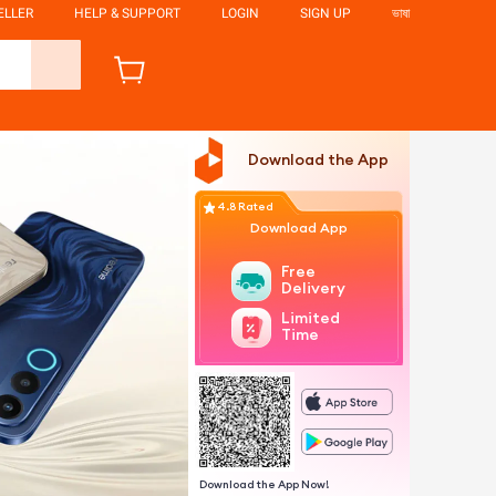
ELLER
HELP & SUPPORT
LOGIN
SIGN UP
ভাষা
Download the App
4.8 Rated
Download App
Free
Delivery
Limited
Time
Download the App Now!